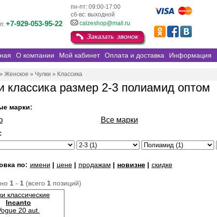
пн-пт: 09:00-17:00
сб-вс: выходной
+7-929-053-95-22
calzeshop@mail.ru
л:
ная
О компании
Мой кабинет
Оплата и доставка
Информация
»
Женское
»
Чулки
»
Классика
и классика размер 2-3 полиамид оптом
ые марки:
o
Все марки
:
овка по:
имени
|
цене
|
продажам
|
новизне
|
скидке
ано
1
-
1
(всего
1
позиций)
ки классические
Incanto
Vogue 20 aut.