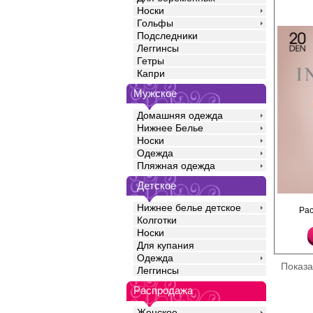
Носки
Гольфы
Подследники
Леггинсы
Гетры
Капри
Мужское
Домашняя одежда
Нижнее Белье
Носки
Одежда
Пляжная одежда
Детское
Шелковистые эластич
Нижнее белье детское
Ра
кружевной резинкой н
Колготки
основе и прозрачным
мыском.
Носки
Полиамид 90%
Для купания
Эластан 10%
Одежда
Плотность 20ден
Показ
Леггинсы
Распродажа
Женское