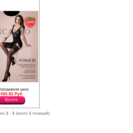
−24%
ные чулки с широкой
спродажная цена
а силиконовой
455.92 Руб
 укреплённым
Купить
ано
1
-
1
(всего
1
позиций)