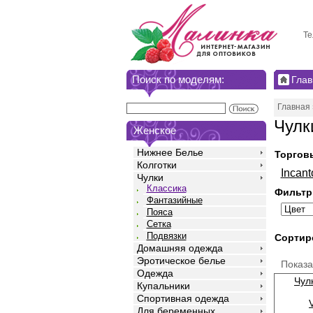
Те
Поиск по моделям:
Глав
Главная
Чулк
Женское
Нижнее Белье
Торгов
Колготки
Incant
Чулки
Классика
Фильтр
Фантазийные
Пояса
Сетка
Подвязки
Сортир
Домашняя одежда
Эротическое белье
Показ
Одежда
Чул
Купальники
Спортивная одежда
Для беременных