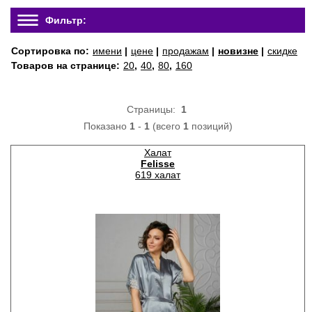
Фильтр:
Сортировка по:
имени
|
цене
|
продажам
|
новизне
|
скидке
Товаров на странице:
20
,
40
,
80
,
160
Страницы:
1
Показано
1
-
1
(всего
1
позиций)
Халат
Felisse
619 халат