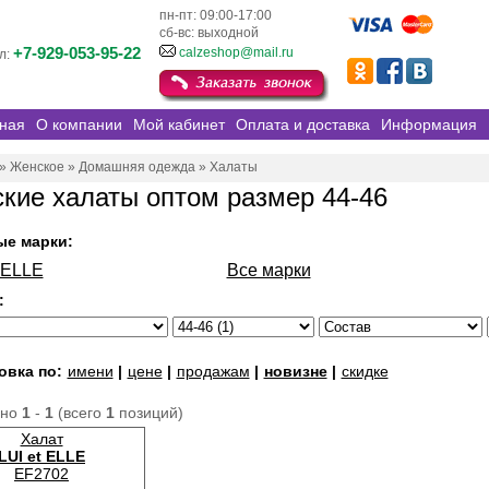
пн-пт: 09:00-17:00
сб-вс: выходной
+7-929-053-95-22
calzeshop@mail.ru
л:
ная
О компании
Мой кабинет
Оплата и доставка
Информация
»
Женское
»
Домашняя одежда
»
Халаты
кие халаты оптом размер 44-46
ые марки:
t ELLE
Все марки
:
овка по:
имени
|
цене
|
продажам
|
новизне
|
скидке
ано
1
-
1
(всего
1
позиций)
Халат
LUI et ELLE
EF2702