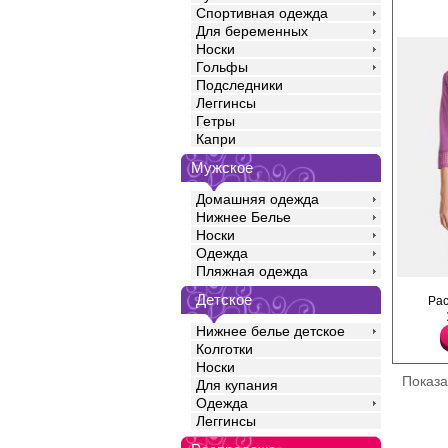
Спортивная одежда
Для беременных
Носки
Гольфы
Подследники
Леггинсы
Гетры
Капри
Мужское
Домашняя одежда
Нижнее Белье
Носки
Одежда
Пляжная одежда
Халат женский с длин
Детское
Ра
поясом, верхняя част
на рукавах декориров
Нижнее белье детское
Хлопок 95%
Спандекс 5%
Колготки
Носки
Показ
Для купания
Одежда
Леггинсы