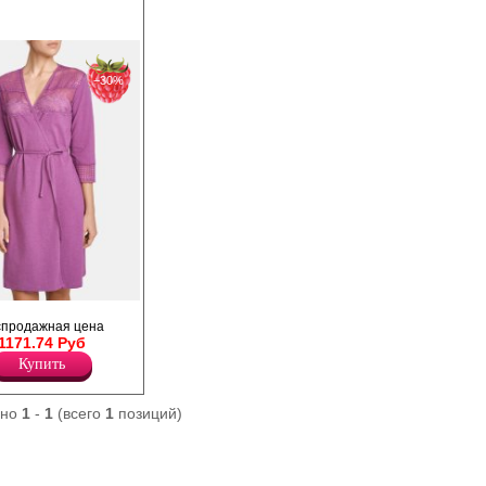
−30%
ными рукавами, с
спродажная цена
ь изделия и манжеты
1171.74 Руб
аны кружевом.
Купить
ано
1
-
1
(всего
1
позиций)