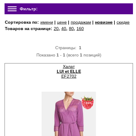
Фильтр:
Сортировка по:
имени
|
цене
|
продажам
|
новизне
|
скидке
Товаров на странице:
20
,
40
,
80
,
160
Страницы:
1
Показано
1
-
1
(всего
1
позиций)
Халат
LUI et ELLE
EF2702
−30%