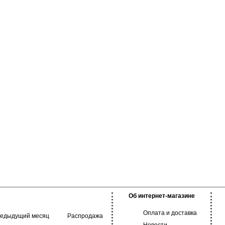
лительное время не
янием воды.
ая стирка при 30С.
Об интернет-магазине
Оплата и доставка
редыдущий месяц
Распродажа