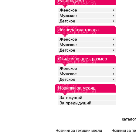
Распродажа
дышащая и легкая, д
разрушается под вли
Женское
Рекомендуется бережн
Мужское
Хлопок 100%
Детское
Ликвидация товара
Женское
Мужское
Детское
Скидки на цвет, размер
Женское
Мужское
Детское
Новинки за месяц
За текущий
За предыдущий
Каталог
Новинки за текущий месяц
Новинки за п