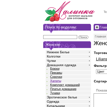
Те
Поиск по моделям:
Глав
Главная
Женс
Женское
Нижнее Белье
Торгов
Колготки
Lilian
Чулки
Домашняя одежда
Фильтр
Брюки
Пижамы
Сорочки
Халаты
Сортир
Комплект домашний
Платья домашние
Показ
Туники
Эротическое белье
Одежда
Купальники