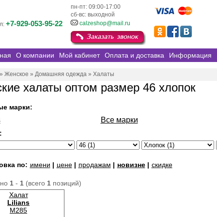
пн-пт: 09:00-17:00
сб-вс: выходной
+7-929-053-95-22
calzeshop@mail.ru
л:
ная
О компании
Мой кабинет
Оплата и доставка
Информация
»
Женское
»
Домашняя одежда
»
Халаты
кие халаты оптом размер 46 хлопок
ые марки:
s
Все марки
:
овка по:
имени
|
цене
|
продажам
|
новизне
|
скидке
ано
1
-
1
(всего
1
позиций)
Халат
Lilians
M285