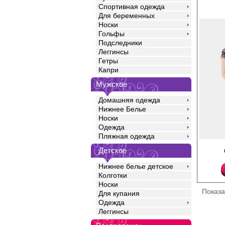
Спортивная одежда
Для беременных
Носки
Гольфы
Подследники
Леггинсы
Гетры
Капри
Мужское
Домашняя одежда
Нижнее Белье
Носки
Одежда
Пляжная одежда
Халат женский всесез
Детское
трикотажного хлопков
средней длины, прита
Нижнее белье детское
короткими втачными р
образным вырезом го
Колготки
центральной застежко
Носки
накладными кармашка
Показ
Для купания
завязках. Модель пре
повседневной носки 
Одежда
свободный крой дари
Леггинсы
ощущение свободы дв
хлопка комфортна и п