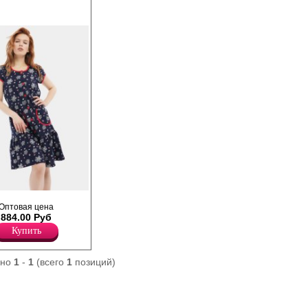
онный, из
Оптовая цена
ого полотна, прямой,
884.00 Руб
ленного силуэта, с
укавами, U-
Купить
рловины,
й на пуговки,
ми, сзади на
ано
1
-
1
(всего
1
позиций)
дназначена для
дома. Удобный
т комфорт и
ижений. Одежда из
риятна для кожи,