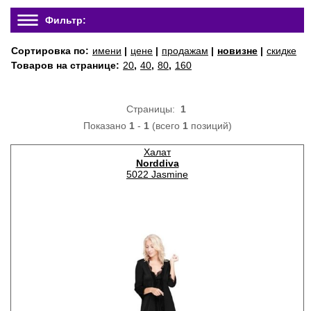
Фильтр:
Сортировка по:
имени
|
цене
|
продажам
|
новизне
|
скидке
Товаров на странице:
20
,
40
,
80
,
160
Страницы:
1
Показано
1
-
1
(всего
1
позиций)
Халат
Norddiva
5022 Jasmine