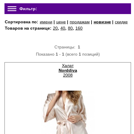
Фильтр:
Сортировка по:
имени
|
цене
|
продажам
|
новизне
|
скидке
Товаров на странице:
20
,
40
,
80
,
160
Страницы:
1
Показано
1
-
1
(всего
1
позиций)
Халат
Norddiva
2008