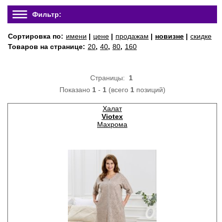
Фильтр:
Сортировка по:
имени
|
цене
|
продажам
|
новизне
|
скидке
Товаров на странице:
20
,
40
,
80
,
160
Страницы:
1
Показано
1
-
1
(всего
1
позиций)
Халат
Viotex
Махрома