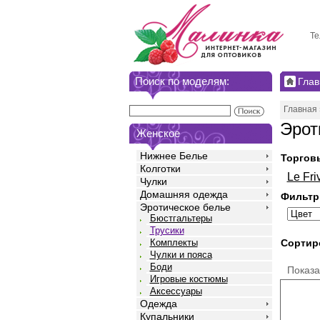
Те
Поиск по моделям:
Глав
Главная
Эрот
Женское
Нижнее Белье
Торгов
Колготки
Le Fri
Чулки
Домашняя одежда
Фильтр
Эротическое белье
Бюстгальтеры
Трусики
Сортир
Комплекты
Чулки и пояса
Боди
Показ
Игровые костюмы
Аксессуары
Одежда
Купальники