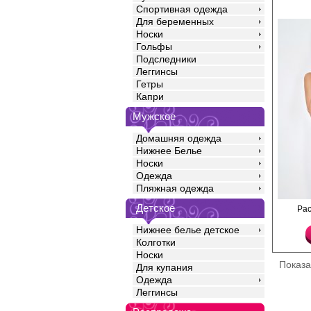
Спортивная одежда
Для беременных
Носки
Гольфы
Подследники
Леггинсы
Гетры
Капри
Мужское
Домашняя одежда
Нижнее Белье
Носки
Одежда
Пляжная одежда
Детское
Возбуждающие кружев
Ра
открытым доступом.
Полиамид 84%
Нижнее белье детское
Спандекс 16%
Колготки
Носки
Показ
Для купания
Одежда
Леггинсы