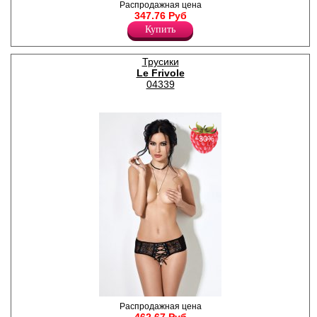
Завлекающие трусики с
Распродажная цена
открытым доступом и
347.76 Руб
нежной юбочкой.
Купить
Лайкра 9%
Полиамид 91%
Трусики
Le Frivole
04339
−30%
Искушающие трусики с
Распродажная цена
открытым доступом,