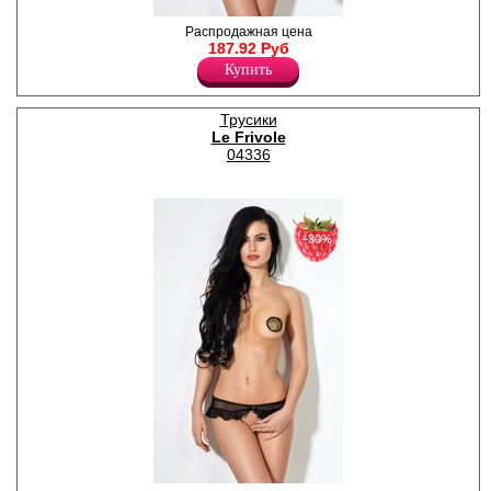
Кружевные трусики с
Распродажная цена
доступом, декоративный
187.92 Руб
пояс из бретелей, открытый
Купить
доступ.
Полиамид 86%
Спандекс 14%
Трусики
Le Frivole
04336
−30%