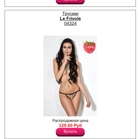
Лайкра 24%
Полиамид 76%
Трусики
Le Frivole
04324
−70%
Контурные открытые
Распродажная цена
трусики с декоративной
129.60 Руб
деталью из жемчужин на
Купить
передней детали.
Полиэстер 100%