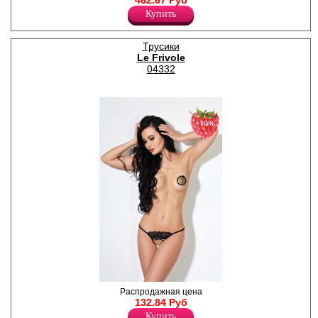
462.67 Руб
кружевными вставками и
Купить
декоративной шнуровкой
спереди.
Лайкра 16%
Трусики
Полиамид 84%
Le Frivole
04332
−70%
Дерзкие трусики из кружева
Распродажная цена
с открытым доступом и
132.84 Руб
атласным бантиком.
Купить