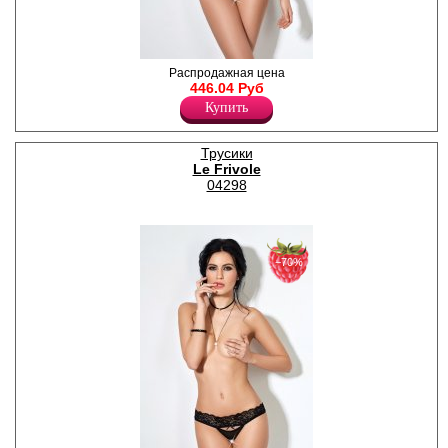
Кружевные высокие трусики
Распродажная цена
с открытым доступом и
446.04 Руб
декоративным поясом из
Купить
множества бретелей.
Лайкра 24%
Полиамид 76%
Трусики
Le Frivole
04298
−70%