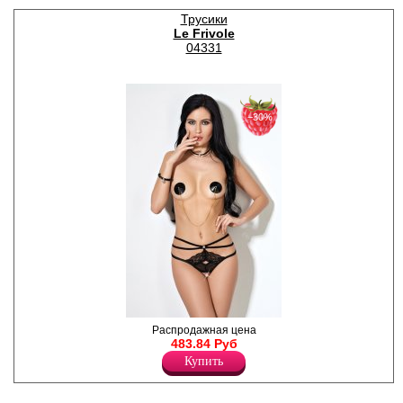
Трусики
Le Frivole
04331
−30%
Экстравагантные трусики с
Распродажная цена
открытым доступом,
483.84 Руб
кружевной вставкой и
Купить
декоративным поясом из
переплетённых лент.
Лайкра 16%