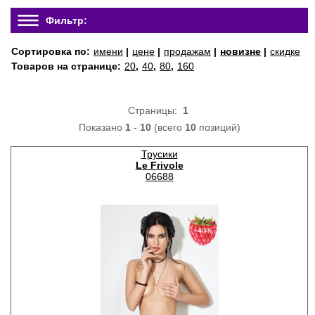
Фильтр:
Сортировка по:
имени
|
цене
|
продажам
|
новизне
|
скидке
Товаров на странице:
20
,
40
,
80
,
160
Страницы:
1
Показано
1
-
10
(всего
10
позиций)
Трусики
Le Frivole
06688
−40%