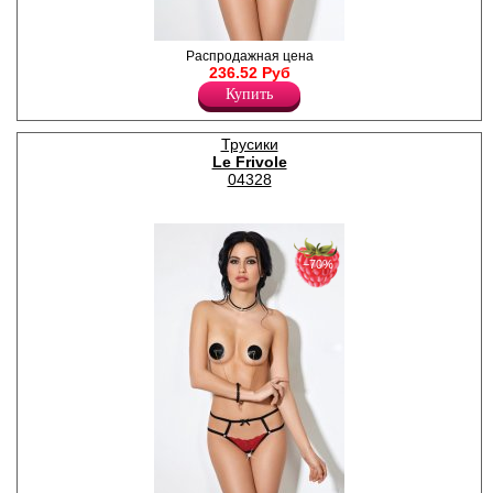
Возбуждающие кружевные
Распродажная цена
трусики с открытым
236.52 Руб
доступом.
Купить
Полиамид 84%
Спандекс 16%
Трусики
Le Frivole
04328
−70%