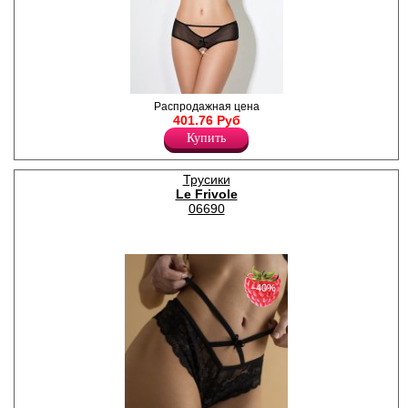
Трусики-шорты с доступом.
Распродажная цена
Заднюю часть изделия
401.76 Руб
украшает "корсетная"
Купить
шнуровка.
Полиамид 91%
Эластан 9%
Трусики
Le Frivole
06690
−40%