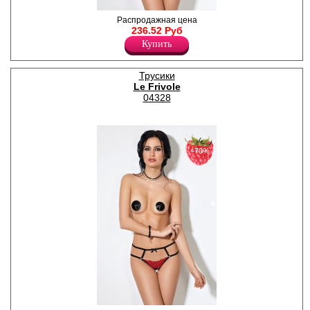
Возбуждающие кружевные
Распродажная цена
трусики с открытым
236.52 Руб
доступом.
Купить
Полиамид 84%
Спандекс 16%
Трусики
Le Frivole
04328
−70%