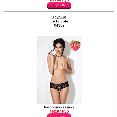
483.84 Руб
кружевной вставкой и
Купить
декоративным поясом из
переплетённых лент.
Лайкра 16%
Трусики
Полиамид 84%
Le Frivole
04339
−30%
Искушающие трусики с
Распродажная цена
открытым доступом,
462.67 Руб
кружевными вставками и
Купить