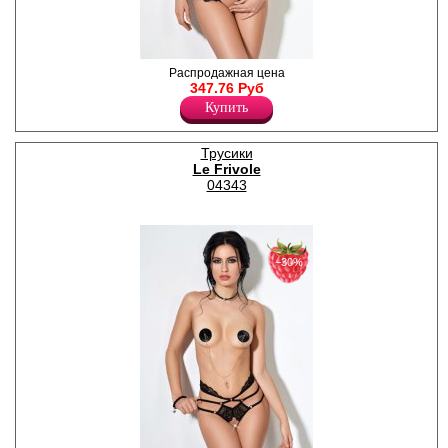
Завлекающие трусики с
Распродажная цена
открытым доступом и
347.76 Руб
нежной юбочкой.
Купить
Лайкра 9%
Полиамид 91%
Трусики
Le Frivole
04343
−30%