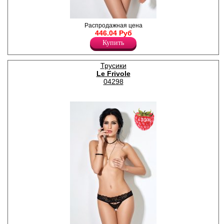
Кружевные высокие трусики
Распродажная цена
с открытым доступом и
446.04 Руб
декоративным поясом из
Купить
множества бретелей.
Лайкра 24%
Полиамид 76%
Трусики
Le Frivole
04298
−70%