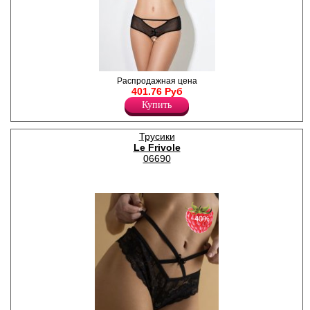
Трусики-шорты с доступом.
Распродажная цена
Заднюю часть изделия
401.76 Руб
украшает "корсетная"
Купить
шнуровка.
Полиамид 91%
Эластан 9%
Трусики
Le Frivole
06690
−40%