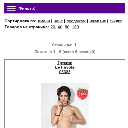
Фильтр:
Сортировка по:
имени
|
цене
|
продажам
|
новизне
|
скидке
Товаров на странице:
20
,
40
,
80
,
160
Страницы:
1
Показано
1
-
9
(всего
9
позиций)
Трусики
Le Frivole
06688
−40%