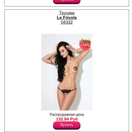
декоративной шнуровкой
спереди.
Лайкра 16%
Трусики
Полиамид 84%
Le Frivole
04332
−70%
Дерзкие трусики из кружева
Распродажная цена
с открытым доступом и
132.84 Руб
атласным бантиком.
Купить
Лайкра 24%
Полиамид 76%