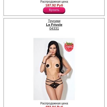
Кружевные трусики с
Распродажная цена
доступом, декоративный
187.92 Руб
пояс из бретелей, открытый
Купить
доступ.
Полиамид 86%
Спандекс 14%
Трусики
Le Frivole
04331
−30%
Экстравагантные трусики с
Распродажная цена
открытым доступом,