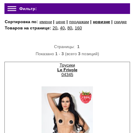
Фильтр:
Сортировка по:
имени
|
цене
|
продажам
|
новизне
|
скидке
Товаров на странице:
20
,
40
,
80
,
160
Страницы:
1
Показано
1
-
3
(всего
3
позиций)
Трусики
Le Frivole
04345
−30%