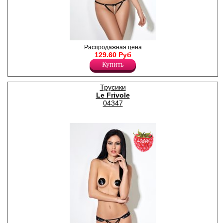
Контурные открытые
Распродажная цена
трусики с декоративной
129.60 Руб
деталью из жемчужин на
Купить
передней детали.
Полиэстер 100%
Трусики
Le Frivole
04347
−30%