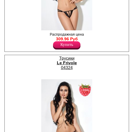
Чувственные трусики с
Распродажная цена
открытым доступом и
309.96 Руб
металлическими вставками.
Купить
Полиэстер 100%
Трусики
Le Frivole
04324
−70%