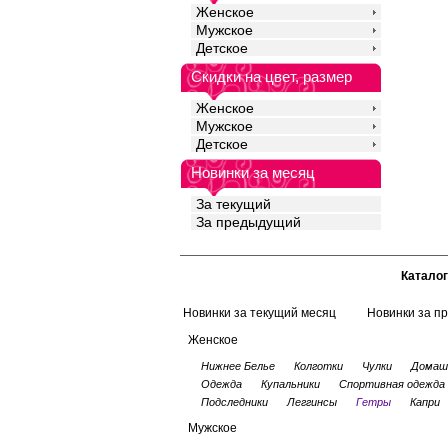
Женское
Мужское
Детское
Скидки на цвет, размер
Женское
Мужское
Детское
Новинки за месяц
За текущий
За предыдущий
Каталог
Новинки за текущий месяц
Новинки за п
Женское
Нижнее Белье
Колготки
Чулки
Домаш
Одежда
Купальники
Спортивная одежда
Подследники
Леггинсы
Гетры
Капри
Мужское