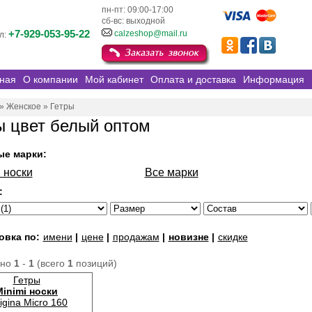
пн-пт: 09:00-17:00
сб-вс: выходной
+7-929-053-95-22
calzeshop@mail.ru
л:
ная
О компании
Мой кабинет
Оплата и доставка
Информация
»
Женское
»
Гетры
ы цвет белый оптом
ые марки:
 носки
Все марки
:
овка по:
имени
|
цене
|
продажам
|
новизне
|
скидке
ано
1
-
1
(всего
1
позиций)
Гетры
Minimi носки
igina Micro 160