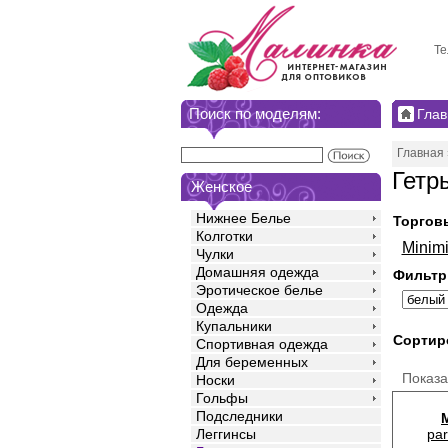
Те
Поиск по моделям:
Глав
Главная
Гетр
Женское
Нижнее Белье
Торгов
Колготки
Minimi
Чулки
Домашняя одежда
Фильтр
Эротическое белье
Одежда
Купальники
Сортир
Спортивная одежда
Для беременных
Показ
Носки
Гольфы
Подследники
par
Леггинсы