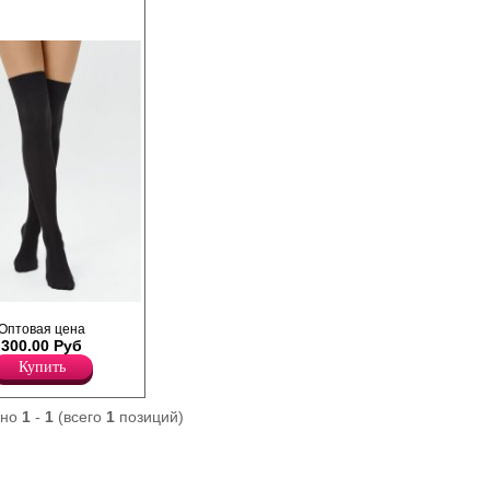
 мягкой микрофибры,
Оптовая цена
тные, облегают как
300.00 Руб
 широкая резинка
 создает
Купить
 и обеспечивает
 ноге, а
елает гольфы еще
ано
1
-
1
(всего
1
позиций)