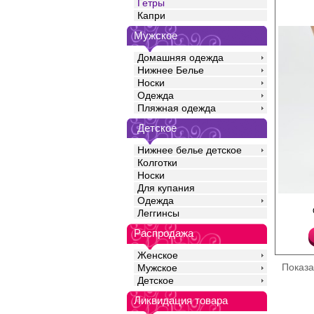
Гетры
Капри
Мужское
Домашняя одежда
Нижнее Белье
Носки
Одежда
Пляжная одежда
Детское
Нижнее белье детское
Колготки
Носки
Для купания
Одежда
Гольфины женские из
высокие, гладкие, пло
Леггинсы
вторая кожа. Удобная
эффектно смотрится,
Распродажа
повышенный комфорт
надежную фиксацию на
Женское
укрепленный мысок д
Показ
Мужское
более прочными.
Детское
Плотность 160ден
Полиамид 90%
Ликвидация товара
Эластан 10%