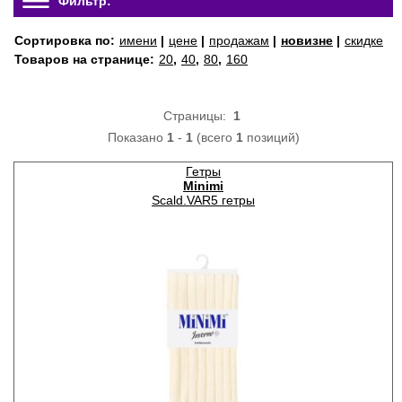
Фильтр:
Сортировка по:
имени
|
цене
|
продажам
|
новизне
|
скидке
Товаров на странице:
20
,
40
,
80
,
160
Страницы:
1
Показано
1
-
1
(всего
1
позиций)
Гетры
Minimi
Scald.VAR5 гетры