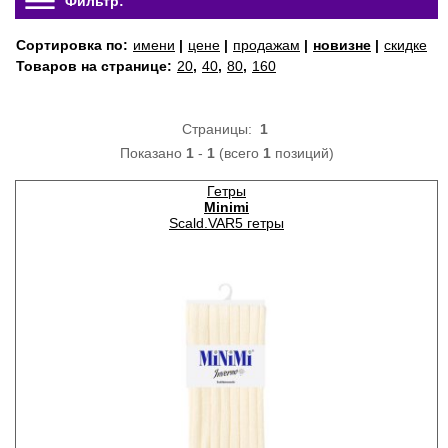
Фильтр:
Сортировка по:
имени
|
цене
|
продажам
|
новизне
|
скидке
Товаров на странице:
20
,
40
,
80
,
160
Страницы:
1
Показано
1
-
1
(всего
1
позиций)
Гетры
Minimi
Scald.VAR5 гетры