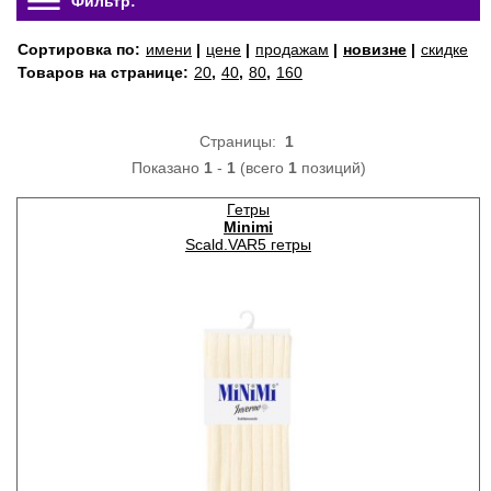
Фильтр:
Сортировка по:
имени
|
цене
|
продажам
|
новизне
|
скидке
Товаров на странице:
20
,
40
,
80
,
160
Страницы:
1
Показано
1
-
1
(всего
1
позиций)
Гетры
Minimi
Scald.VAR5 гетры