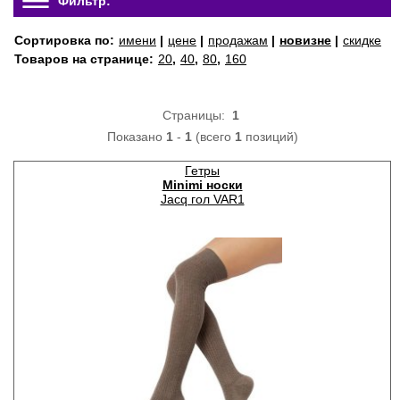
Фильтр:
Сортировка по:
имени
|
цене
|
продажам
|
новизне
|
скидке
Товаров на странице:
20
,
40
,
80
,
160
Страницы:
1
Показано
1
-
1
(всего
1
позиций)
Гетры
Minimi носки
Jacq гол VAR1