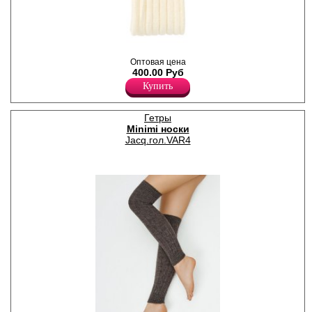
Гетры женские плотностью
Оптовая цена
480den с рисунком "лапша",
400.00 Руб
мягкие и теплые.
Акрил 75%
Купить
Полиамид 14%
Шерсть 10%
Эластан 1%
Гетры
Minimi носки
Jacq.гол.VAR4