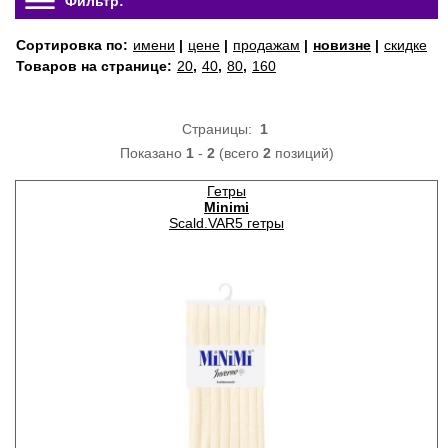
Фильтр:
Сортировка по:
имени
|
цене
|
продажам
|
новизне
|
скидке
Товаров на странице:
20
,
40
,
80
,
160
Страницы:
1
Показано
1
-
2
(всего
2
позиций)
Гетры
Minimi
Scald.VAR5 гетры