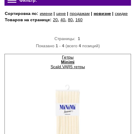
Фильтр:
Сортировка по:
имени
|
цене
|
продажам
|
новизне
|
скидке
Товаров на странице:
20
,
40
,
80
,
160
Страницы:
1
Показано
1
-
4
(всего
4
позиций)
Гетры
Minimi
Scald.VAR5 гетры