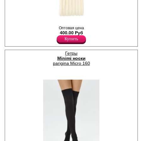
Гетры женские плотностью
Оптовая цена
480den с рисунком "лапша",
400.00 Руб
мягкие и теплые.
Акрил 75%
Купить
Полиамид 14%
Шерсть 10%
Эластан 1%
Гетры
Minimi носки
parigina Micro 160