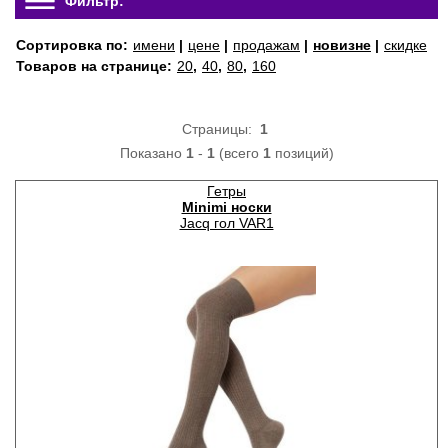
Фильтр:
Сортировка по:
имени
|
цене
|
продажам
|
новизне
|
скидке
Товаров на странице:
20
,
40
,
80
,
160
Страницы:
1
Показано
1
-
1
(всего
1
позиций)
Гетры
Minimi носки
Jacq гол VAR1