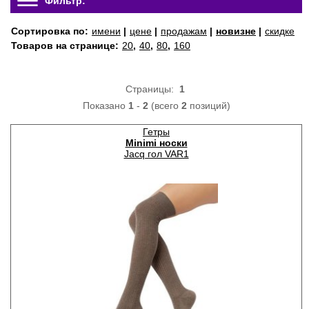
Фильтр:
Сортировка по:
имени
|
цене
|
продажам
|
новизне
|
скидке
Товаров на странице:
20
,
40
,
80
,
160
Страницы:
1
Показано
1
-
2
(всего
2
позиций)
Гетры
Minimi носки
Jacq гол VAR1