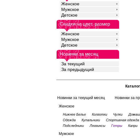
Женское
Мужское
Детское
Скидки на цвет, размер
Женское
Мужское
Детское
Новинки за месяц
За текущий
За предыдущий
Каталог
Новинки за текущий месяц
Новинки за п
Женское
Нижнее Белье
Колготки
Чулки
Домаш
Одежда
Купальники
Спортивная одежда
Подследники
Леггинсы
Гетры
Капри
Мужское