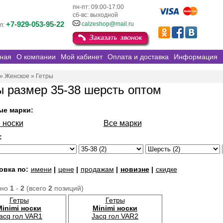
пн-пт: 09:00-17:00
сб-вс: выходной
+7-929-053-95-22
calzeshop@mail.ru
л:
ная
О компании
Мой кабинет
Оплата и доставка
Информация
»
Женское
»
Гетры
ы размер 35-38 шерсть оптом
ые марки:
 носки
Все марки
:
овка по:
имени
|
цене
|
продажам
|
новизне
|
скидке
ано
1
-
2
(всего
2
позиций)
Гетры
Гетры
Minimi носки
Minimi носки
acq гол VAR1
Jacq гол VAR2