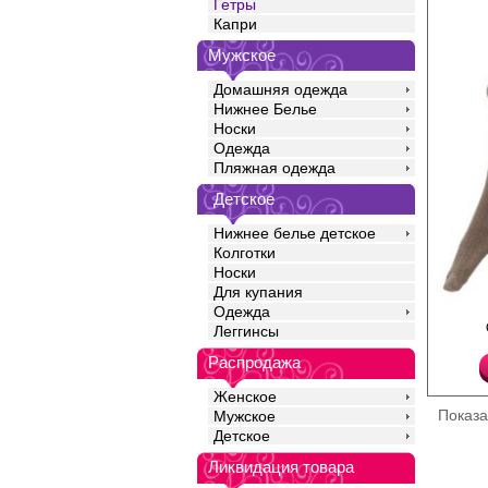
Гетры
Капри
Мужское
Домашняя одежда
Нижнее Белье
Носки
Одежда
Пляжная одежда
Детское
Нижнее белье детское
Колготки
Носки
Для купания
Одежда
Теплые эластичные г
Леггинсы
с шерстью, с жаккард
анатомическая пятка
Распродажа
мысок. Резинка "Топ к
Акрил 47%
Женское
Полиамид 20%
Показ
Мужское
Шерсть 18%
Эластан 15%
Детское
Ликвидация товара