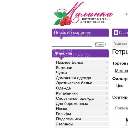
Те
Поиск по моделям:
Глав
Главная
Гетр
Женское
Нижнее Белье
Торгов
Колготки
Minimi
Чулки
Домашняя одежда
Фильтр
Эротическое белье
Одежда
Купальники
Сортир
Спортивная одежда
Для беременных
Показ
Носки
Гольфы
Подследники
J
Леггинсы