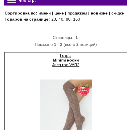
Фильтр:
Сортировка по:
имени
|
цене
|
продажам
|
новизне
|
скидке
Товаров на странице:
20
,
40
,
80
,
160
Страницы:
1
Показано
1
-
2
(всего
2
позиций)
Гетры
Minimi носки
Jacq гол VAR2
спец
цена