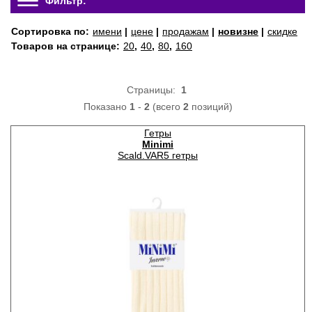
Фильтр:
Сортировка по:
имени
|
цене
|
продажам
|
новизне
|
скидке
Товаров на странице:
20
,
40
,
80
,
160
Страницы:
1
Показано
1
-
2
(всего
2
позиций)
Гетры
Minimi
Scald.VAR5 гетры