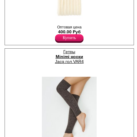
Гетры женские плотностью
Оптовая цена
480den с рисунком "лапша",
400.00 Руб
мягкие и теплые.
Акрил 75%
Купить
Полиамид 14%
Шерсть 10%
Эластан 1%
Гетры
Minimi носки
Jacq.гол.VAR4