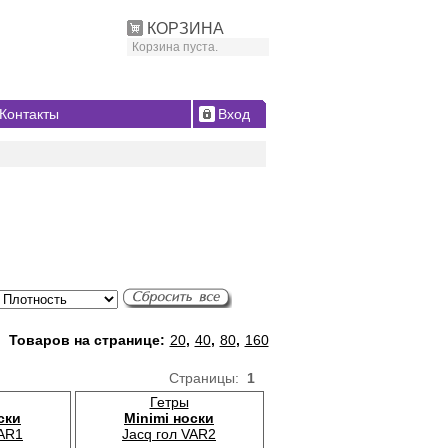
КОРЗИНА
Корзина пуста.
Контакты
Вход
Товаров на странице:
20
,
40
,
80
,
160
Страницы:
1
Гетры
ски
Minimi носки
VAR1
Jacq гол VAR2