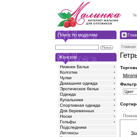
Те
Поиск по моделям:
Глав
Главная
Гетр
Женское
Нижнее Белье
Торгов
Колготки
Minim
Чулки
Домашняя одежда
Фильтр
Эротическое белье
Одежда
Купальники
Сортир
Спортивная одежда
Для беременных
Показ
Носки
Гольфы
Подследники
Sc
Леггинсы