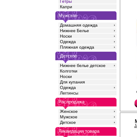
Гетры
Капри
Мужское
Домашняя одежда
Нижнее Белье
Носки
Одежда
Пляжная одежда
Детское
Нижнее белье детское
Колготки
Носки
Для купания
Одежда
Гетры женские плотно
Леггинсы
рисунком "лапша", мяг
Акрил 75%
Распродажа
Полиамид 14%
Шерсть 10%
Эластан 1%
Женское
Мужское
Детское
J
Ликвидация товара