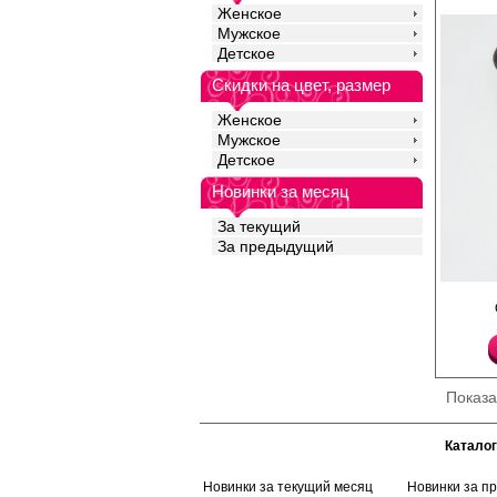
Женское
Мужское
Детское
Скидки на цвет, размер
Женское
Мужское
Детское
Новинки за месяц
За текущий
За предыдущий
Плотные, непрозрачны
широкой, рифленой, э
позволяющей комфор
без передавливания. 
см. Выполнены с доб
сохранения комфорта 
добавлением акрила 
Показ
износоустойчивости и
Плотность 480ден
Акрил 75%
Каталог
Полиамид 14%
Шерсть 10%
Эластан 1%
Новинки за текущий месяц
Новинки за п