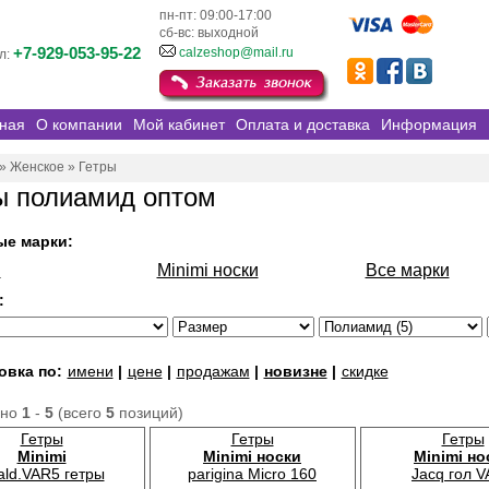
пн-пт: 09:00-17:00
сб-вс: выходной
+7-929-053-95-22
calzeshop@mail.ru
л:
ная
О компании
Мой кабинет
Оплата и доставка
Информация
»
Женское
»
Гетры
ы полиамид оптом
ые марки:
i
Minimi носки
Все марки
:
овка по:
имени
|
цене
|
продажам
|
новизне
|
скидке
ано
1
-
5
(всего
5
позиций)
Гетры
Гетры
Гетры
Minimi
Minimi носки
Minimi но
ald.VAR5 гетры
parigina Micro 160
Jacq гол 