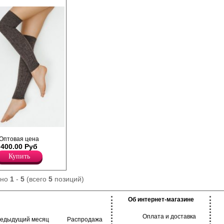
е, высокие гетры с
Оптовая цена
ластичной резинкой,
400.00 Руб
тно удерживаться
Ширина резинки 6,0
Купить
авлением шерсти для
и тепла, и с
для
ано
1
-
5
(всего
5
позиций)
 практичности.
Об интернет-магазине
Оплата и доставка
редыдущий месяц
Распродажа