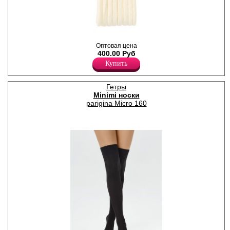
Гетры женские плотностью
Оптовая цена
480den с рисунком "лапша",
400.00 Руб
мягкие и теплые.
Акрил 75%
Купить
Полиамид 14%
Шерсть 10%
Эластан 1%
Гетры
Minimi носки
parigina Micro 160