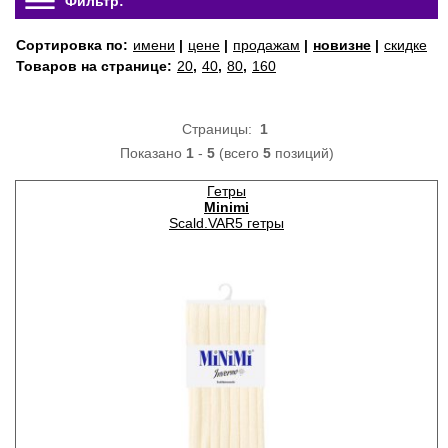
Фильтр:
Сортировка по:
имени
|
цене
|
продажам
|
новизне
|
скидке
Товаров на странице:
20
,
40
,
80
,
160
Страницы:
1
Показано
1
-
5
(всего
5
позиций)
Гетры
Minimi
Scald.VAR5 гетры