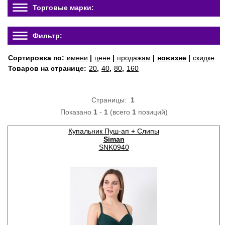
Торговые марки:
Фильтр:
Сортировка по:
имени
|
цене
|
продажам
|
новизне
|
скидке
Товаров на странице:
20
,
40
,
80
,
160
Страницы:
1
Показано
1
-
1
(всего
1
позиций)
Купальник Пуш-ап + Слипы
Siman
SNK0940