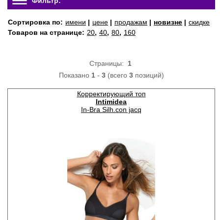
Фильтр:
Сортировка по:
имени
|
цене
|
продажам
|
новизне
|
скидке
Товаров на странице:
20
,
40
,
80
,
160
Страницы:
1
Показано
1
-
3
(всего
3
позиций)
Корректирующий топ
Intimidea
In-Bra Silh.con jacq