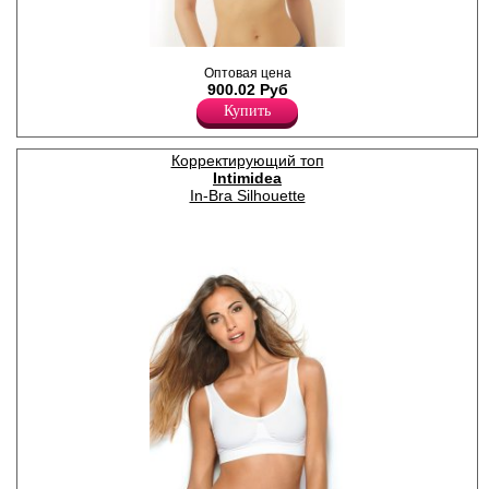
Моделирующий топ с
Оптовая цена
элегантным кружевом.
900.02 Руб
Лайкра 19%
Полиамид 81%
Купить
Корректирующий топ
Intimidea
In-Bra Silhouette