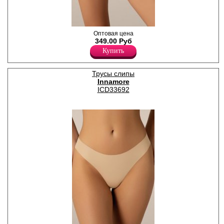
Трусики слипы женские
Оптовая цена
однотонные, из деликатного
349.00 Руб
перфорированного
Купить
хлопкового полотна с
добавлением нейлона и
эластана, повышающий
Трусы слипы
прочность и качество
Innamore
одежды, создавая
идеальное облегание
ICD33692
фигуры. Имеют среднюю
посадку, мягкую и
эластичную резинку по
талии, удерживающие трусы
во время носки. Модель
декорирована кружевом.
Гигиеничная хлопковая
ластовица позволяет
избежать трения и
раздражения кожи. Удобная
и комфортная модель для
повседневного белья.
Хлопок 85%
Нейлон 9%
Эластан 6%