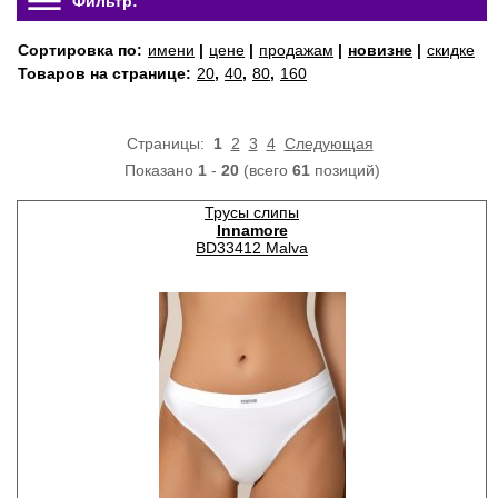
Фильтр:
Сортировка по:
имени
|
цене
|
продажам
|
новизне
|
скидке
Товаров на странице:
20
,
40
,
80
,
160
Страницы:
1
2
3
4
Следующая
Показано
1
-
20
(всего
61
позиций)
Трусы слипы
Innamore
BD33412 Malva