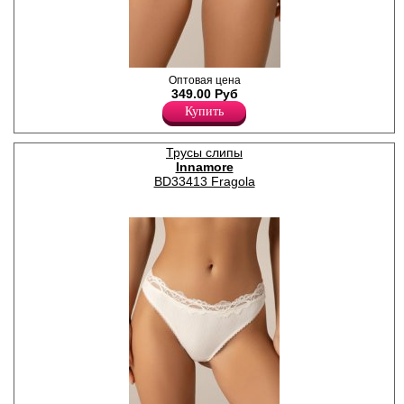
Трусики слипы женские со
Оптовая цена
средней линией талии, из
349.00 Руб
высококачественного хлопка
Купить
с добавлением эластана,
повышающий прочность и
качество одежды, создавая
Трусы слипы
идеальное облегание
Innamore
фигуры. Гигиеничная
хлопковая ластовица
BD33413 Fragola
позволяет избежать трения
и раздражения кожи.
Удобная и комфортная
модель для повседневного и
спортивного белья.
Хлопок 95%
Эластан 5%