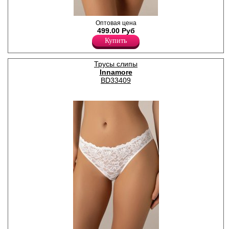
Трусики слипы женские из
Оптовая цена
мягкого и эластичного
499.00 Руб
материала, бесшовные, с
Купить
лазерной обработкой шва,
однотонные, со средней
линией талии. Удобная и
Трусы слипы
комфортная модель для
Innamore
повседневного нижнего
белья. Гигиеничная
BD33409
хлопковая ластовица
позволяет избежать трения
и раздражения кожи.
Хлопок 5%
Нейлон 76%
Эластан 19%