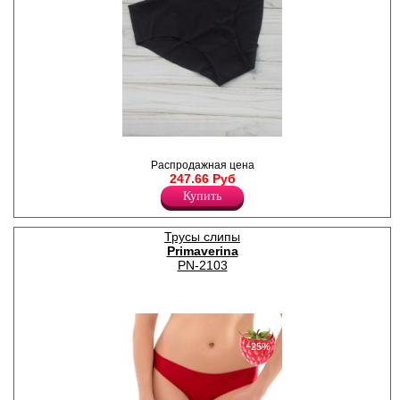
чувствительной кожи.
Удобная и комфортная
модель для повседневного
нижнего белья. Модель
представлена в
классических цветах.
Полиамид 26%
Хлопок 67%
Эластан 7%
Трусы слипы женские из
хлопка, комфортной
Распродажная цена
посадки, с лазерной
247.66 Руб
обработкой шва,
Купить
однотонные, х/б ластовица.
Хлопок 90%
Эластан 10%
Трусы слипы
Primaverina
PN-2103
−25%