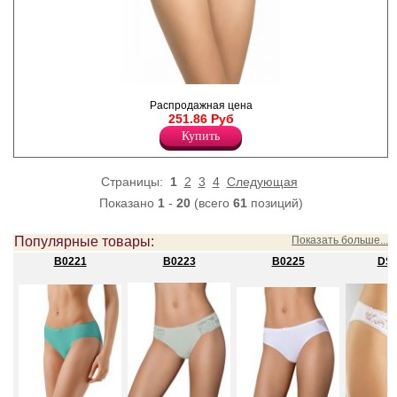
Трусы- слипы из хлопка с
Распродажная цена
низкой посадкой. По талии и
251.86 Руб
ноге обработка эластиком.
На передней части изделия
Купить
принт- надпись, задняя
часть изделия полностью
кружевная.
Страницы:
1
2
3
4
Следующая
Хлопок 93%
Эластан 7%
Показано
1
-
20
(всего
61
позиций)
Популярные товары:
Показать больше...
B0221
B0223
B0225
DS1