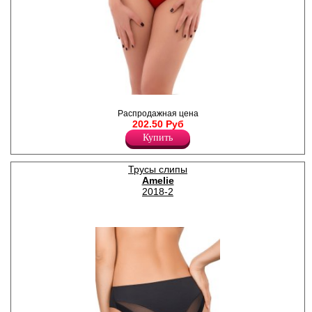
Трусы слипы женские из
микрофибры с низкой
Распродажная цена
линией талии, средним
202.50 Руб
бочком, с лазерной
Купить
обработкой, х/б ластовица.
Полиамид 83%
Хлопок 5%
Трусы слипы
Эластан 12%
Amelie
2018-2