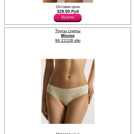
Трусики слипы женские
Оптовая цена
однотонные, из деликатного
329.00 Руб
хлопкового полотна с
Купить
добавлением нейлона и
эластана, повышающий
прочность и качество
Трусы слипы
одежды, создавая
Minimi
идеальное облегание
фигуры. Имеют среднюю
Mi 2211B slip
посадку, мягкую и
эластичную резинку по
талии, удерживающие трусы
во время носки. Передняя
деталь выполнена из
кружевного полотна с
цветочным рисунком.
Гигиеничная хлопковая
ластовица позволяет
избежать трения и
раздражения кожи. Удобная
и комфортная модель для
повседневного белья.
Хлопок 64%
Нейлон 30%
Эластан 6%
Трусики слипы женские из
натурального хлопка с