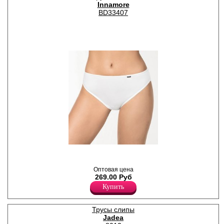
Innamore
BD33407
Трусы слипы женские из
хлопка, высокая посадка,
узкая боковая часть, х/б
Оптовая цена
ластовица.
269.00 Руб
Хлопок 95%
Эластан 5%
Купить
Трусы слипы
Jadea