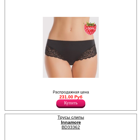
−30%
Трусики - слипы из
полиамидного полотна, по
ножке вставки из фактурного
Распродажная цена
кружева.
231.00 Руб
Лайкра 15%
Купить
Полиамид 85%
Трусы слипы
Innamore
BD33362