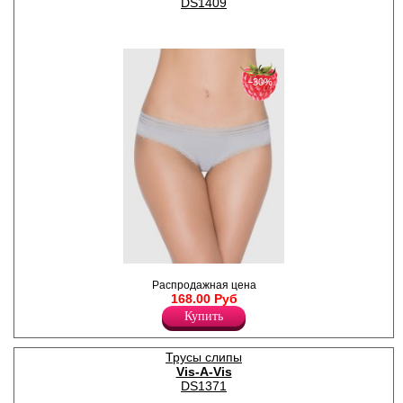
DS1409
−30%
Трусики - слипы с кружевной
Распродажная цена
задней деталью,
168.00 Руб
декоративные резинки по
поясу и ножке.
Купить
Лайкра 5%
Бамбук 95%
Трусы слипы
Vis-A-Vis
DS1371