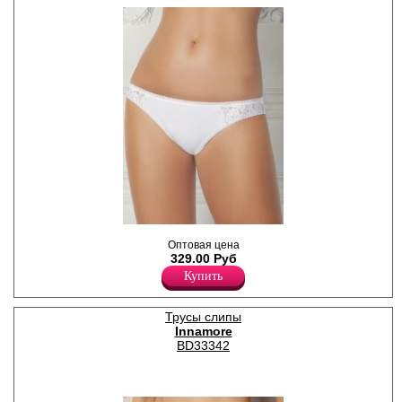
Трусики-слипы классической
Оптовая цена
линией талии,
329.00 Руб
декорированы кружевом.
Лайкра 5%
Купить
Хлопок 83%
Нейлон 12%
Трусы слипы
Innamore
BD33342