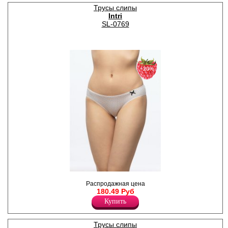
Бамбук 95%
Трусы слипы
Intri
SL-0769
−20%
Трусики - слипы женские с
Распродажная цена
плоскими резинками по
180.49 Руб
поясу и ножке, атласный
бантик сбоку.
Купить
ОДНОТОННЫЕ, БЕЗ
РИСУНКА!
Лайкра 6%
Трусы слипы
Хлопок 47%