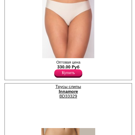
Трусики-слипы из
Оптовая цена
полиамидного полотна
330.00 Руб
нового поколения, с
Купить
кружевной задней частью.
Изготовлены по принципу
бесшовной технологии.
Трусы слипы
Лайкра 10%
Innamore
Полиамид 90%
BD33329