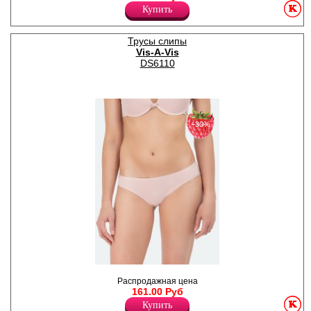
Купить
Лайкра 8%
Хлопок 92%
Трусы слипы
Vis-A-Vis
DS6110
−30%
Трусики - слипы жеснкие
Распродажная цена
однотонные из нежной
161.00 Руб
микрофибры.
Лайкра 15%
Купить