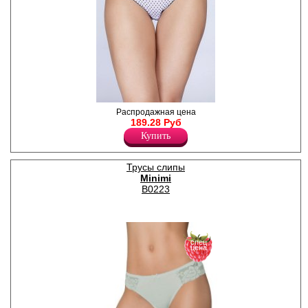
Трусики слипы, принт
Распродажная цена
"горох", кружевная
189.28 Руб
контрастная резинка.
Купить
Лайкра 10%
Полиамид 90%
Трусы слипы
Minimi
B0223
спец
цена