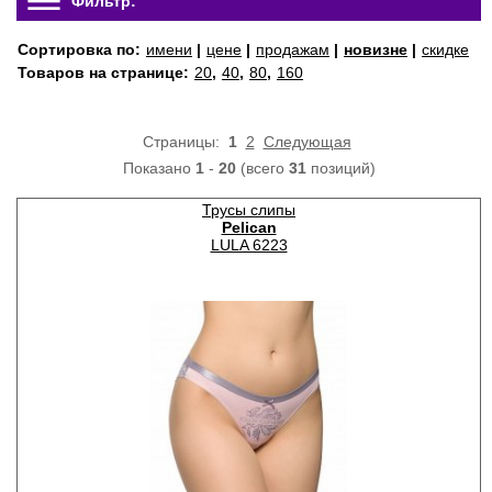
Фильтр:
Сортировка по:
имени
|
цене
|
продажам
|
новизне
|
скидке
Товаров на странице:
20
,
40
,
80
,
160
Страницы:
1
2
Следующая
Показано
1
-
20
(всего
31
позиций)
Трусы слипы
Pelican
LULA 6223