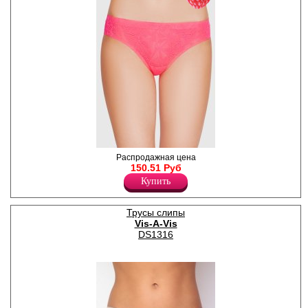
Трусики-слипы из нежного
Распродажная цена
кружевного микроволокна.
150.51 Руб
Лайкра 10%
Купить
Полиамид 90%
Трусы слипы
Vis-A-Vis
DS1316