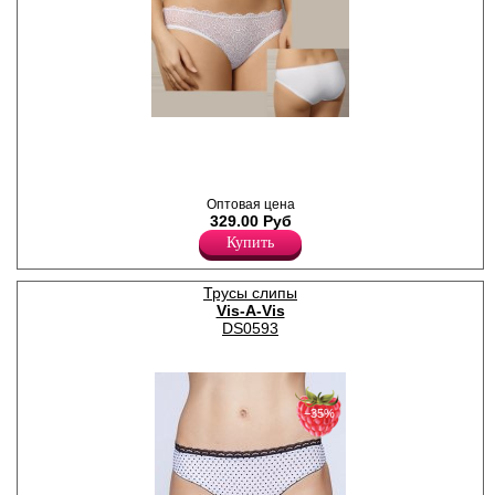
Трусики слипы из хлопка,
передняя часть кружевная.
Лайкра 6%
Хлопок 64%
Нейлон 30%
Оптовая цена
329.00 Руб
Купить
Трусы слипы
Vis-A-Vis
DS0593
−35%