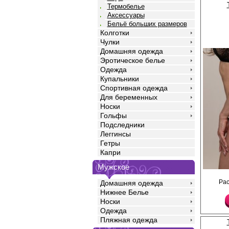
Термобелье
Аксессуары
Бельё больших размеров
Колготки
Чулки
Домашняя одежда
Эротическое белье
Одежда
Купальники
Спортивная одежда
Для беременных
Носки
Гольфы
Подследники
Леггинсы
Гетры
Капри
Мужское
Трусы-слипы из мягко
Ра
Домашняя одежда
кружевного полотна с
дизайном.
Нижнее Белье
Лайкра 10%
Носки
Полиамид 90%
Одежда
Пляжная одежда