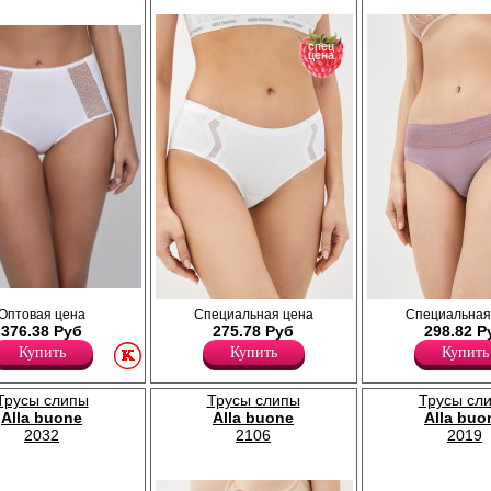
спец
цена
ие из нежного
Трусики - слипы высокой посадки с
Трусики - слипы с высокой посад
Оптовая цена
Специальная цена
Специальная
ой резинокой по
вставками из "сеточки" на передней
тонкой микрофибры, по поясу в
376.38 Руб
275.78 Руб
298.82 Р
редней детали
детали, бесшовные края по поясу и ножке.
кружевная, эластичная резинка.
Купить
Купить
Купить
Лайкра 20%
Лайкра 20%
Полиамид 80%
Полиамид 80%
Трусы слипы
Трусы слипы
Трусы сл
Alla buone
Alla buone
Alla buo
2032
2106
2019