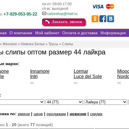
пн-пт: 09:00-17:00
сб-вс: выходной
+7-929-053-95-22
calzeshop@mail.ru
л:
ная
О компании
Мой кабинет
Оплата и доставка
Информация
»
Женское
»
Нижнее Белье
»
Трусы
»
Слипы
ы слипы оптом размер 44 лайкра
ые марки:
uone
Innamore
Lormar
Miooc
le
Intri
Luce del Sole
Nordd
...
...
...
:
овка по:
имени
|
цене
|
продажам
|
новизне
|
скидке
ано
1
-
20
(всего
77
позиций)