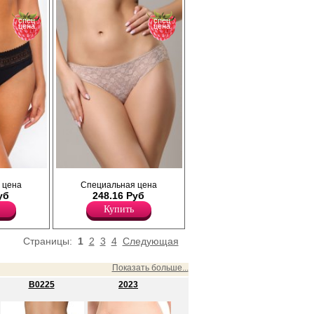
спец
спец
цена
цена
й боковой
Трусики - слипы женские из
 цена
Специальная цена
 и поясу,
орнаментального кружева, с фестонными
уб
248.16 Руб
вка из
краями на резинках по поясу и ножке.
Лайкра 20%
Купить
Полиамид 80%
Страницы:
1
2
3
4
Следующая
Показать больше...
B0225
2023