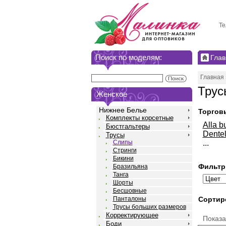
Те
Поиск по моделям:
Глав
Главная
Трус
Женское
Нижнее Белье
Торгов
Комплекты корсетные
Alla b
Бюстгальтеры
Dentel
Трусы
...
Слипы
Стринги
Бикини
Фильтр
Бразильяна
Танга
Шорты
Бесшовные
Сортир
Панталоны
Трусы больших размеров
Корректирующее
Показ
Боди