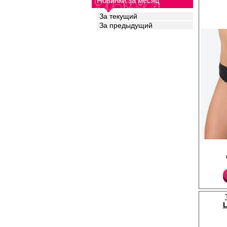
Новинки за месяц
За текущий
За предыдущий
Трусы - слипы средне
выполнены из мягког
хлопкового полотна, 
кружевной тесьмой.
Лайкра 5%
Хлопок 95%
L