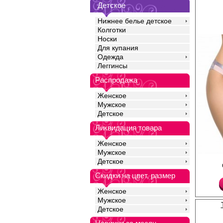
Детское
Нижнее белье детское
Колготки
Носки
Для купания
Одежда
Леггинсы
Распродажа
Женское
Мужское
Детское
Ликвидация товара
Женское
Мужское
Женские трусики-слип
Детское
По талии эластичная 
эластиком по ноге. Т
Скидки на цвет, размер
по передней детали, 
кружевная.
Женское
Лайкра 8%
Мужское
Полиамид 92%
Детское