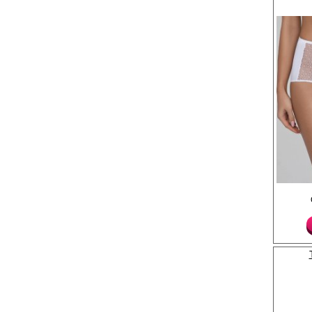
Трусики - слипы высок
материала, с кружевн
поясу и ножке, на пе
ажукрные вставки .
Лайкра 20%
Полиамид 80%