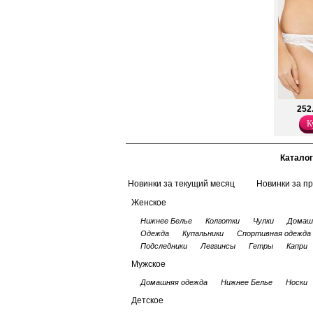
252
К
Каталог
Новинки за текущий месяц
Новинки за п
Женское
Нижнее Белье
Колготки
Чулки
Домаш
Одежда
Купальники
Спортивная одежда
Подследники
Леггинсы
Гетры
Капри
Мужское
Домашняя одежда
Нижнее Белье
Носки
Детское