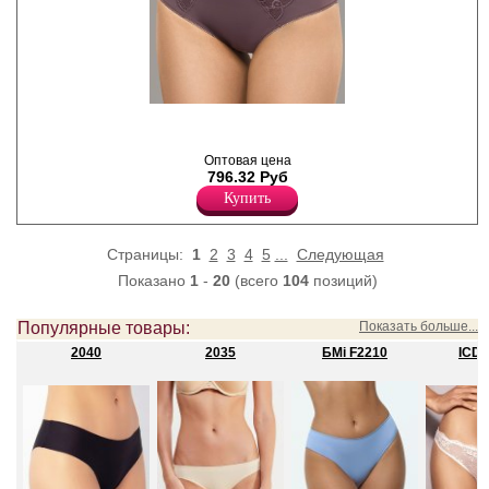
Трусы- слипы женские из
эластичного полотна с
кружевными вставкми,
Оптовая цена
высокой линией талии, х/б
796.32 Руб
ластовицей.
Полиамид 70%
Купить
Хлопок 5%
Полиэстер 5%
Эластан 20%
Страницы:
1
2
3
4
5
...
Следующая
Показано
1
-
20
(всего
104
позиций)
Популярные товары:
Показать больше...
2040
2035
БMi F2210
ICD3