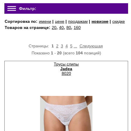
Фильтр:
Сортировка по:
имени
|
цене
|
продажам
|
новизне
|
скидке
Товаров на странице:
20
,
40
,
80
,
160
Страницы:
1
2
3
4
5
...
Следующая
Показано
1
-
20
(всего
104
позиций)
Трусы слипы
Jadea
8020