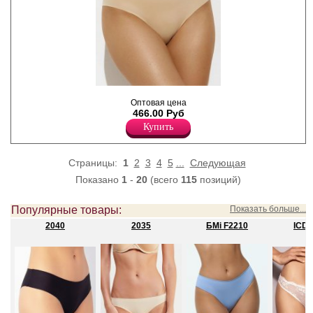
Трусы слипы женские из
Оптовая цена
гладкой эластичной
466.00 Руб
микрофибры, со средней
линией талии и широкими
Купить
боковыми частями, лазерной
обработкой края, х/б
ластовицей.
Страницы:
1
2
3
4
5
...
Следующая
Полиамид 77%
Эластан 23%
Показано
1
-
20
(всего
115
позиций)
Популярные товары:
Показать больше...
2040
2035
БMi F2210
ICD3