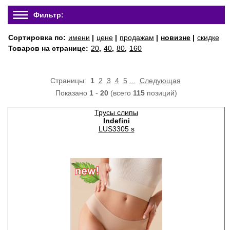
Фильтр:
Сортировка по:
имени
|
цене
|
продажам
|
новизне
|
скидке
Товаров на странице:
20
,
40
,
80
,
160
Страницы:
1
2
3
4
5
...
Следующая
Показано
1
-
20
(всего
115
позиций)
Трусы слипы
Indefini
LUS3305 s