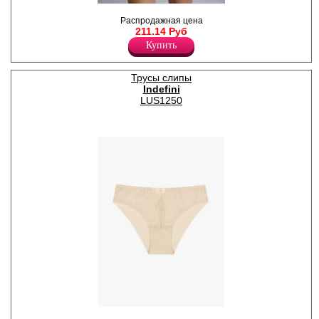
.
Распродажная цена
Полиамид 90%
211.14 Руб
Эластан 10%
Купить
Трусы слипы
Indefini
LUS1250
Трусики слипы женские