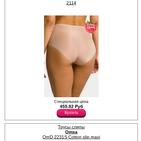
2114
спец
цена
Ультратонкие бесшовные
Специальная цена
женские слипы из невесомой
455.82 Руб
тонкой и прочной ткани, с
Купить
эффектом второй кожи,
высокой линией талии,
гигиеничной х/б ластовицей.
Трусы слипы
Полиамид 60%
Omsa
Эластан 40%
OmD 2231S Cotton slip maxi