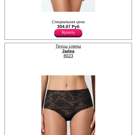
Трусики слипы женские из
ажурной сетки с цветочным
Специальная цена
ртсунком по всему полотну, с
354.07 Руб
ажурным краем,
Купить
однотонные, со средней
линией талии. Гигиеничная
хлопковая ластовица
позволяет избежать трения
Трусы слипы
и раздражения кожи.
Jadea
Удобная и комфортная
8023
модель для повседневного
белья.
Полиамид 90%
Эластан 10%