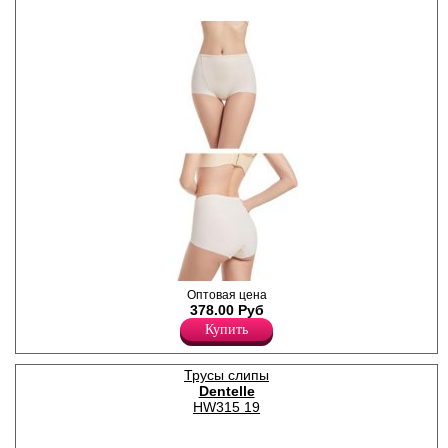
Трусы-макси женские из
Оптовая цена
высококачественного
378.00 Руб
материала, с высокой
Купить
линией талии,
корректирующим эффектом,
х/б ластовицей. Благодаря
Трусы слипы
бесшовной технологии
Dentelle
модель обеспечивает
идеальную посадку на
HW315 19
любой фигуре.
Лайкра 10%