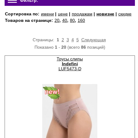
Фильтр:
Сортировка по:
имени
|
цене
|
продажам
|
новизне
|
скидке
Товаров на странице:
20
,
40
,
80
,
160
Страницы:
1
2
3
4
5
Следующая
Показано
1
-
20
(всего
86
позиций)
Трусы слипы
Indefini
LUF5473-D