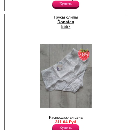
гигиеничной ластовицей.
Купить
Лайкра 10%
Хлопок 55%
Нейлон 35%
Трусы слипы
Donafen
5557
−20%
Трусы слипы из эластичного
полотна с кружевными
Распродажная цена
вставками, средней линией
311.04 Руб
талии, гигиеничной х/б
Купить
ластовицей.