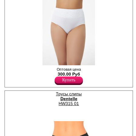
Трусы- макси женские из
Оптовая цена
хлопка с высокой линией
300.00 Руб
талии, обработкой по талии
Купить
и ножкам эластичной
резинкой. Модель
декорирована кружевом.
Трусы слипы
Трусики – важная часть
Dentelle
гардероба женщины в
любом возрасте. Удобное
HW315 01
качественное белье
повышает самооценку
женщины и помогает ей
обрести уверенность в
собственной
привлекательности. Кто-то
тщательно подходит к их