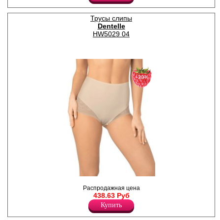
Лайкра 10%
Хлопок 55%
Нейлон 35%
Трусы слипы
Dentelle
HW5029 04
−20%
Трусы слипы женские из
Распродажная цена
деликатного эластичного
438.63 Руб
полотна, с высокой линией
талии, легким
Купить
корректирующим эффектом,
гигиеничной х/б ластовицей.