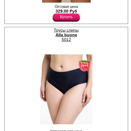
Трусики слипы женские
Оптовая цена
однотонные, из деликатного
329.00 Руб
хлопкового полотна с
Купить
добавлением нейлона и
эластана, повышающий
прочность и качество
Трусы слипы
одежды, создавая
Alla buone
идеальное облегание
фигуры. Имеют высокую
5012
посадку, мягкую и
эластичную резинку по
талии, удерживающие трусы
во время носки. Передняя
деталь декорирована
спец
кружевом с цветочным
цена
рисунком. Гигиеничная
хлопковая ластовица
позволяет избежать трения
и раздражения кожи.
Удобная и комфортная
модель для повседневного
белья.
Хлопок 83%
Нейлон 12%
Эластан 5%
Трусы слипы женские из