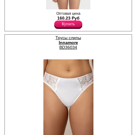
Трусики слипы женские
Оптовая цена
белого цвета, однотонные, в
160.23 Руб
рубчик, с высокой линией
Купить
талии, мягкой и комфортной
резинкой по талии. Модель
выполнена из натурального
Трусы слипы
хлопкового полотна.
Innamore
Гигиеничная хлопковая
ластовица позволяет
BD36034
избежать трения и
раздражения кожи. Удобная
и комфортная модель для
повседневного белья.
Хлопок 100%