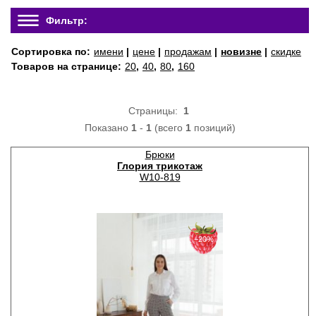
Фильтр:
Сортировка по:
имени
|
цене
|
продажам
|
новизне
|
скидке
Товаров на странице:
20
,
40
,
80
,
160
Страницы:
1
Показано
1
-
1
(всего
1
позиций)
Брюки
Глория трикотаж
W10-819
−20%