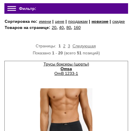
Фильтр:
Сортировка по:
имени
|
цене
|
продажам
|
новизне
|
скидке
Товаров на странице:
20
,
40
,
80
,
160
Страницы:
1
2
3
Следующая
Показано
1
-
20
(всего
51
позиций)
Трусы боксеры (шорты)
Omsa
OmB 1233-1