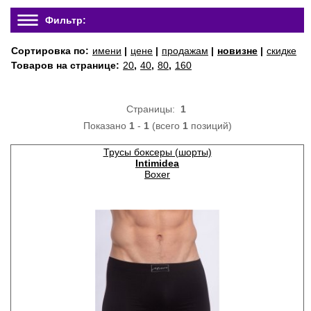
Фильтр:
Сортировка по:
имени
|
цене
|
продажам
|
новизне
|
скидке
Товаров на странице:
20
,
40
,
80
,
160
Страницы:
1
Показано
1
-
1
(всего
1
позиций)
Трусы боксеры (шорты)
Intimidea
Boxer