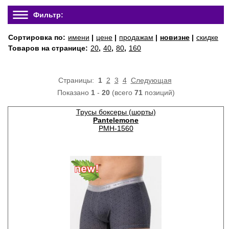
Фильтр:
Сортировка по:
имени
|
цене
|
продажам
|
новизне
|
скидке
Товаров на странице:
20
,
40
,
80
,
160
Страницы:
1
2
3
4
Следующая
Показано
1
-
20
(всего
71
позиций)
Трусы боксеры (шорты)
Pantelemone
PMH-1560