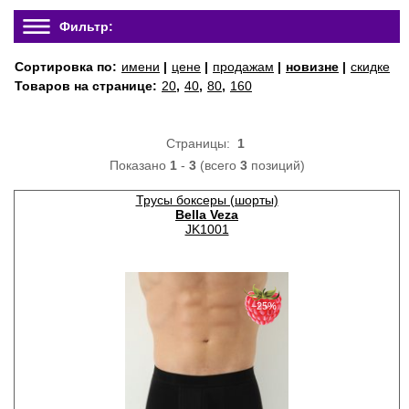
Фильтр:
Сортировка по:
имени
|
цене
|
продажам
|
новизне
|
скидке
Товаров на странице:
20
,
40
,
80
,
160
Страницы:
1
Показано
1
-
3
(всего
3
позиций)
Трусы боксеры (шорты)
Bella Veza
JK1001
−25%