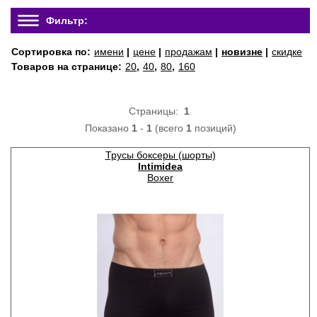
Фильтр:
Сортировка по:
имени
|
цене
|
продажам
|
новизне
|
скидке
Товаров на странице:
20
,
40
,
80
,
160
Страницы:
1
Показано
1
-
1
(всего
1
позиций)
Трусы боксеры (шорты)
Intimidea
Boxer