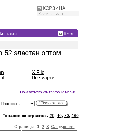
КОРЗИНА
Корзина пуста.
Контакты
Вход
 52 эластан оптом
an
X-File
nf
Все марки
Показать/скрыть торговые марки...
Товаров на странице:
20
,
40
,
80
,
160
Страницы:
1
2
3
Следующая