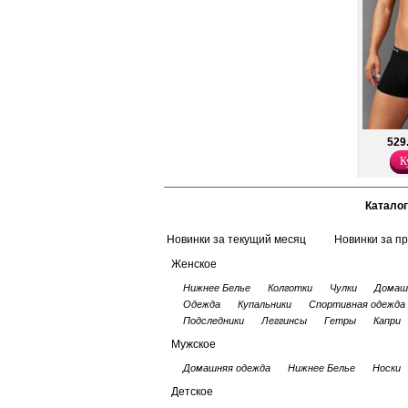
занятий спортом.
Хлопок 95%
Эластан 5%
529
К
Каталог
Новинки за текущий месяц
Новинки за п
Женское
Нижнее Белье
Колготки
Чулки
Домаш
Одежда
Купальники
Спортивная одежда
Подследники
Леггинсы
Гетры
Капри
Мужское
Домашняя одежда
Нижнее Белье
Носки
Детское