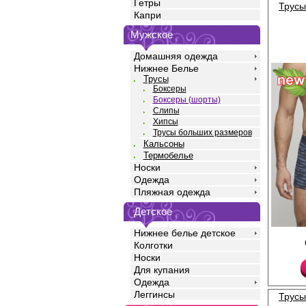
Гетры
Трусы
Капри
Мужское
Домашняя одежда
Нижнее Белье
Трусы
Боксеры
Боксеры (шорты)
Слипы
Хипсы
Трусы больших размеров
Кальсоны
Термобелье
Носки
Одежда
Пляжная одежда
Детское
Нижнее белье детское
Трусы боксеры мужские
Колготки
принтом по всему при
полотну, из натуральн
Носки
добавлением эласта
Для купания
прочность и качество
Одежда
идеальное облегание
среднюю посадку, мяг
Леггинсы
Трусы
открытую резинку по