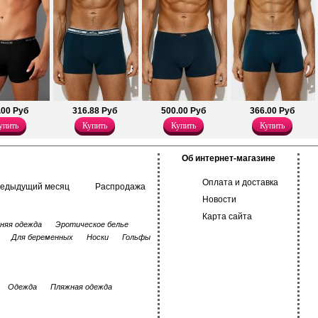
при температуре не выше 30 гра
Хлопок 95%
Эластан 5%
.00 Руб
316.88 Руб
500.00 Руб
366.00 Руб
упить
Купить
Купить
Купить
Об интернет-магазине
Оплата и доставка
редыдущий месяц
Распродажа
Новости
Карта сайта
няя одежда
Эротическое белье
Для беременных
Носки
Гольфы
Одежда
Пляжная одежда