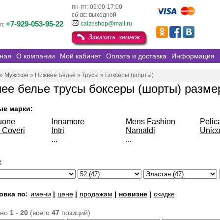
пн-пт: 09:00-17:00
сб-вс: выходной
+7-929-053-95-22
calzeshop@mail.ru
л:
ная
О компании
Мой кабинет
Оплата и доставка
Информация
»
Мужское
»
Нижнее Белье
»
Трусы
»
Боксеры (шорты)
ее белье трусы боксеры (шорты) размер
ые марки:
uone
Innamore
Mens Fashion
Pelic
 Coveri
Intri
Namaldi
Unico
...
...
:
овка по:
имени
|
цене
|
продажам
|
новизне
|
скидке
ано
1
-
20
(всего
47
позиций)