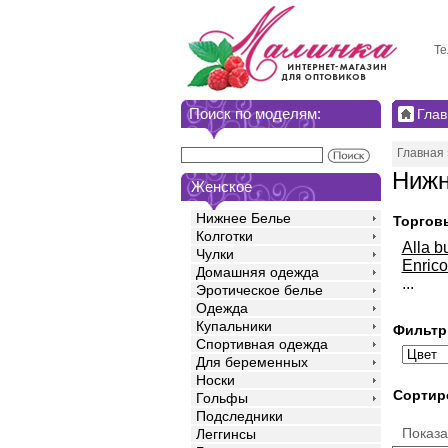
Те
Поиск по моделям:
Глав
Главная
Нижн
Женское
Нижнее Белье
Торгов
Колготки
Alla b
Чулки
Enrico
Домашняя одежда
...
Эротическое белье
Одежда
Купальники
Фильтр
Спортивная одежда
Для беременных
Носки
Сортир
Гольфы
Подследники
Показ
Леггинсы