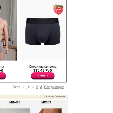
я
идеальное облегание фигуры. Подходят
ре не
для ежедневного ношения, занятий
спец
спортом.
цена
Бамбук 68%
Эластан 4%
Хлопок 28%
, из
Трусы- боксеры мужские из хлопка с
ена
Специальная цена
нием
добавлением эластана, прилегающего
уб
335.48 Руб
ть и
силуэта, профилированным гульфиком,
альное
открытой резинкой.
Купить
нюю
Хлопок 95%
ткрытую
Эластан 5%
логотипом,
Страницы:
1
2
3
Следующая
ель
 немного
ивает
Показать больше...
рт в
MB-403
MX003
 для
 занятий
ая стирка