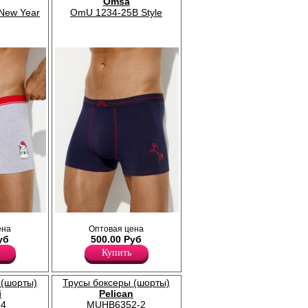
Omsa
двойной гульфик с декоративной
 для
New Year
OmU 1234-25B Style
отделочной строчкой.
я
Хлопок 95%
ре не
Эластан 5%
ющего
Трусы боксеры мужские прилегающего
ена
Оптовая цена
из
силуэта с актуальным рисунком, из
уб
500.00 Руб
высококачественного хлопка с
ающий
добавлением эластана, повышающий
Купить
оздавая
прочность и качество одежды, создавая
меют
идеальное облегание фигуры. Имеют
тичную
среднюю посадку, мягкую и эластичную
 (шорты)
Трусы боксеры (шорты)
ирменным
открытую резинку по талии с фирменным
i
Pelican
льфик.
логотипом, профилированный гульфик.
4
MUHB6352-2