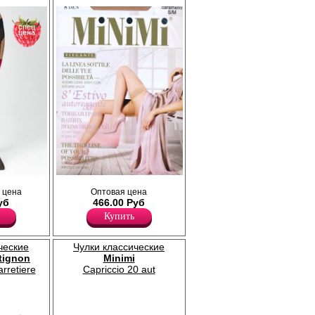
спец
цена
с с
Тонкие прозрачные чулки на силиконовой
 цена
Оптовая цена
епления
основе (7 см), формованная пятка и
уб
466.00 Руб
прозрачный мысок.
Плотность 8ден
Купить
Полиамид 76%
Эластан 24%
ческие
Чулки классические
tignon
Minimi
arretiere
Capriccio 20 aut