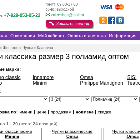
пн-пт: 09:00-17:00
сб-вс: выходной
+7-929-053-95-22
calzeshop@mail.ru
л:
ная
О компании
Мой кабинет
Оплата и доставка
Информация
»
Женское
»
Чулки
»
Классика
и классика размер 3 полиамид оптом
ые марки:
ro classic
Innamore
Omsa
SiSi
o
Minimi
Philippe Mantignon
Teatr
:
овка по:
имени
|
цене
|
продажам
|
новизне
|
скидке
ано
1
-
20
(всего
24
позиций)
ки классические
Чулки классические
Чулки класси
Minimi
Omsa
Omsa