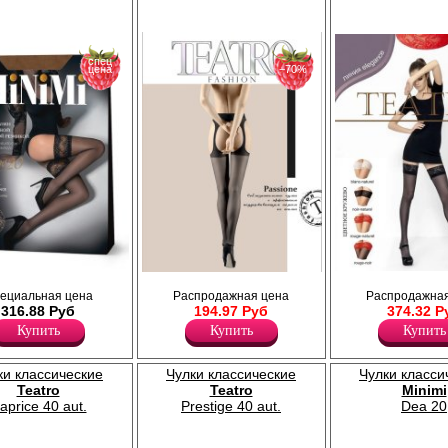
спец
цена
−70%
Чулки шелковистые с контрастн
инкой (11 см) на
Соблазнительные чулки с эффектным
ециальная цена
Распродажная цена
Распродажная
кружевной резинкой (8 см) на си
нная ступня,
поддерживающим поясом на талии,
316.88 Руб
194.97 Руб
374.32 Р
основе, укреплённый прозрачны
плоский шов, укрепленный мысок.
Плотность 20ден
Плотность 20ден
Купить
Купить
Купить
Полиамид 85%
Лайкра 19%
Эластан 15%
Полиамид 81%
ки классические
Чулки классические
Чулки класси
Teatro
Teatro
Minimi
aprice 40 aut.
Prestige 40 aut.
Dea 20