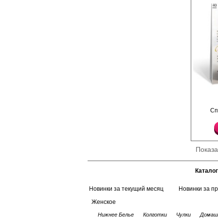
Чулки с кружевной рез
Сп
силиконе, сформирова
усиленный невидимый
Плотность 40ден
Полиамид 87%
Эластан 13%
Показ
Каталог
Новинки за текущий месяц
Новинки за п
Женское
Нижнее Белье
Колготки
Чулки
Домаш