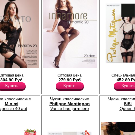
Тонкие чулки без резинки с укрепленным
инки с укрепленным
Прозрачные матовые чулки с кр
Оптовая цена
Оптовая цена
Специальная
невидимым мыском.
резинкой ( 7 см) на силиконовой 
304.90 Руб
279.90 Руб
452.89 Р
Плотность 20ден
сформированная нога, уплотнё
Полиамид 88%
невидимый мысок.
Купить
Купить
Купить
Эластан 12%
Плотность 30ден
Лайкра 21%
Полиамид 79%
ки классические
Чулки классические
Чулки класси
Minimi
Philippe Mantignon
SiSi
priccio 40 aut
Vanite bas-jarretiere
Queen 
спец
30%
с 22-07-2026 по 28-07-2026