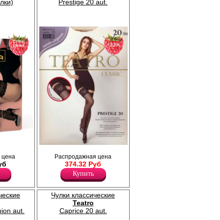
улки)
Prestige 20 aut.
спец
−22%
цена
 с
Чулки шелковистые с кружевной резинкой
 цена
Распродажная цена
(18 см) на силиконовой основе,
уб
374.32 Руб
зинка
укреплённый прозрачный мысок.
оге и
Плотность 20ден
Купить
ание.
Лайкра 15%
дходит
Полиамид 85%
ческие
Чулки классические
Teatro
ion aut.
Caprice 20 aut.