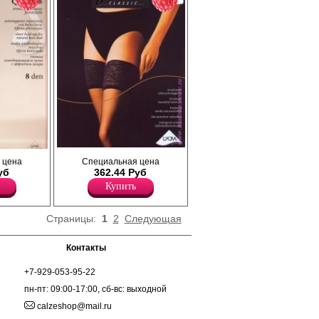
Чулки тонкие, матовые, с широкой
зинкой (6
 цена
Специальная цена
кружевной резинкой (11 см) на силиконе;
ку с
уб
362.44 Руб
сформированная нога, прозрачный мысок.
 ступня,
Купить
Плотность 30ден
Лайкра 17%
Полиамид 83%
Страницы:
1
2
Следующая
Контакты
+7-929-053-95-22
пн-пт: 09:00-17:00, сб-вс: выходной
calzeshop@mail.ru