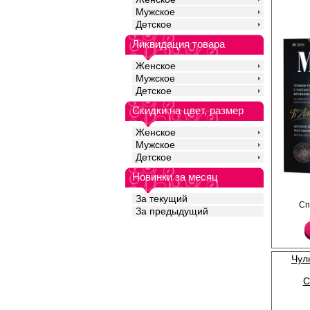
Мужское
Детское
Ликвидация товара
Женское
Мужское
Детское
Скидки на цвет, размер
Женское
Мужское
Детское
Новинки за месяц
Чулки с кружевной рез
За текущий
Сп
силиконе, формирова
За предыдущий
усиленный мысок.
Плотность 20ден
Полиамид 86%
Эластан 14%
Чул
C