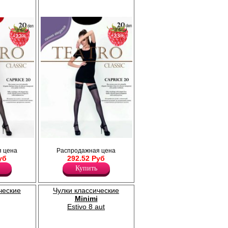
−23%
−22%
ой
Чулки тонкие шелковистые с кружевной
 цена
Распродажная цена
ликоновой
резинкой (8 см) на силиконовой основе,
уб
292.52 Руб
й мысок.
укреплённый прозрачный мысок.
Плотность 20ден
Купить
Лайкра 15%
Полиамид 85%
ческие
Чулки классические
Minimi
Estivo 8 aut