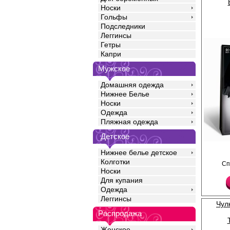
Носки
Гольфы
Подследники
Леггинсы
Гетры
Капри
Мужское
Домашняя одежда
Нижнее Белье
Носки
Одежда
Пляжная одежда
Детское
Женские эластичные ч
Нижнее белье детское
резинкой с рисунком 
Колготки
резинка на силиконо
Сп
фиксирует чулки на н
Носки
превосходное облега
Для купания
усиленный мысок отли
Одежда
открытой и легкой обу
Полиамид 87%
Леггинсы
Чул
Эластан 13%
Распродажа
Женское