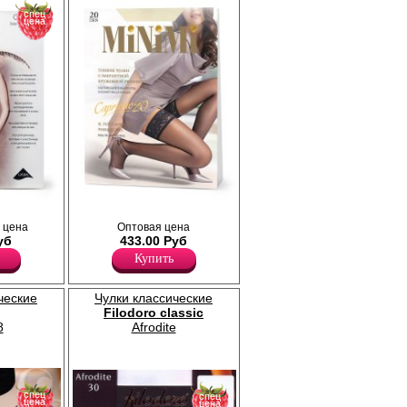
спец
цена
ужевной
Чулки с кружевной резинкой (8 см) на
 цена
Оптовая цена
основе,
силиконе, сформированная нога,
уб
433.00 Руб
нный
усиленный невидимый мысок.
Плотность 20ден
Купить
Полиамид 85%
Эластан 15%
ческие
Чулки классические
Filodoro classic
8
Afrodite
спец
спец
цена
цена