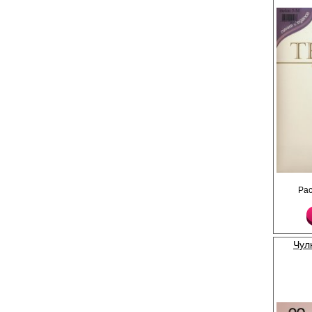
Чулки шелковистые с 
Ра
(8 см) на силиконово
прозрачный мысок.
Плотность 40ден
Лайкра 24%
Полиамид 76%
Чул