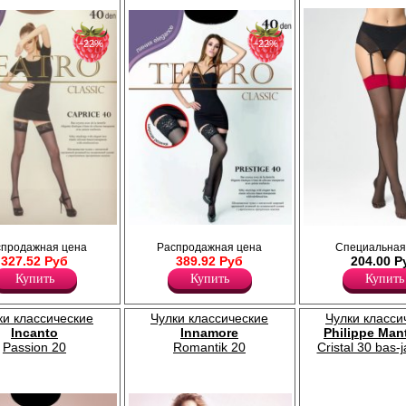
−22%
−22%
кружевной резинкой
Чулки шелковистые с кружевной резинкой
Тонкие эластичные чулки под поя
спродажная цена
Распродажная цена
Специальная
й основе, укреплённый
(12 см) на силиконовой основе,
широкой гладкой каймой для кр
327.52 Руб
389.92 Руб
204.00 Р
укреплённый прозрачный мысок.
застёжек, формованная ступня,
Плотность 40ден
невидимый усиленный мысок.
Купить
Купить
Купить
Лайкра 12%
Плотность 20ден
Полиамид 88%
Полиамид 85%
Эластан 15%
ки классические
Чулки классические
Чулки класси
Incanto
Innamore
Philippe Man
Passion 20
Romantik 20
Cristal 30 bas-j