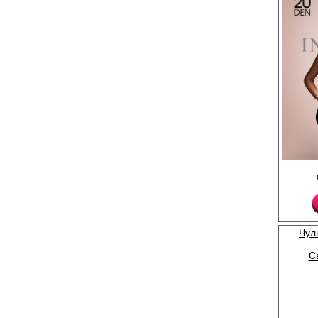
Тонкие чулки без рез
невидимым мыском.
Плотность 20ден
Полиамид 91%
Эластан 9%
Чул
Ca