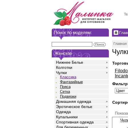
Те
Поиск по моделям:
Глав
Главная
Чулк
Женское
Нижнее Белье
Торгов
Колготки
Filodo
Чулки
Incant
Классика
Фантазийные
Фильтр
Пояса
Сетка
Подвязки
Домашняя одежда
Сортир
Эротическое белье
Одежда
Показ
Купальники
Чул
Спортивная одежда
Для беременных