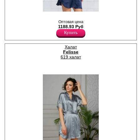
Халат женский из
искусственного шелка, на
Оптовая цена
запах, укороченный,
1188.93 Руб
однотонный, с короткими
Купить
рукавами, декорированными
элегантным кружевом и
бантиком. Модель имеет
разрезы в боковых швах.
Халат
Полиэстер 100%
Felisse
619 халат