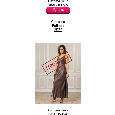
Оптовая цена
954.75 Руб
Купить
Сорочка
Felisse
2575
Сорочка женская из
Оптовая цена
искусственного шелка,
1711.35 Руб
длинная, однотонная, на