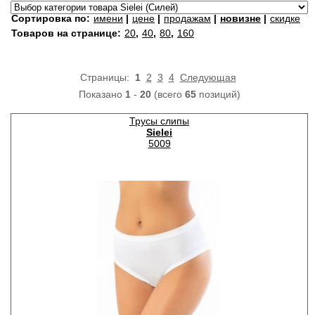
Сортировка по:
имени
|
цене
|
продажам
|
новизне
|
скидке
Товаров на странице:
20
,
40
,
80
,
160
Страницы:
1
2
3
4
Следующая
Показано
1
-
20
(всего
65
позиций)
Трусы слипы
Sielei
5009