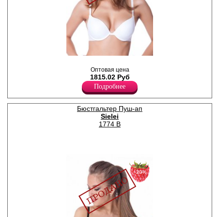
Бюстгальтер женский с Push-
Up эффектом с гелевой
Оптовая цена
чашкой, гладкий, на тонких
1815.02 Руб
регулируемых бретелях.
Подробнее
Эластан 15%
Полиамид 85%
Бюстгальтер Пуш-ап
Sielei
1774 B
−20%