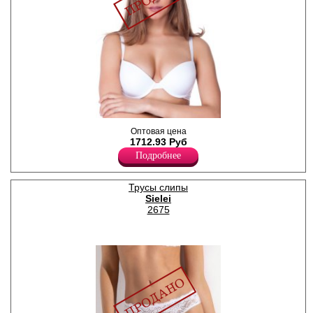
ощупь подходят даже для
самой чувствительной кожи.
Удобная и комфортная
модель для повседневного
нижнего белья.
Бюстгальтер женский с
Оптовая цена
формованными чашками,
1712.93 Руб
гладкий, слева логотип
Подробнее
"Sielei". Бретели
регулируются по длине,
несъемные.
Эластан 15%
Трусы слипы
Полиамид 85%
Sielei
2675