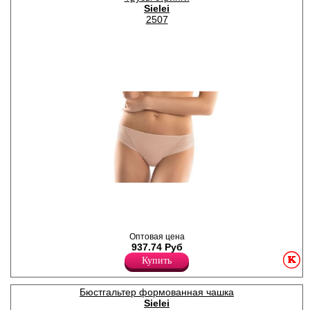
Лайкра 10%
Sielei
Полиамид 90%
2507
Трусики-стринги с
кружевными вставками, с
широким бочком.
Полиамид 85%
Лайкра 15%
Оптовая цена
937.74 Руб
Купить
Бюстгальтер формованная чашка
Sielei