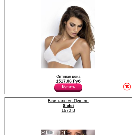
Бюстгальтер с мягкой
чашкой, полностью гладкий,
Оптовая цена
регулируемые бретели.
1517.06 Руб
Полиамид 79%
Купить
Лайкра 21%
Бюстгальтер Пуш-ап
Sielei
1570 B