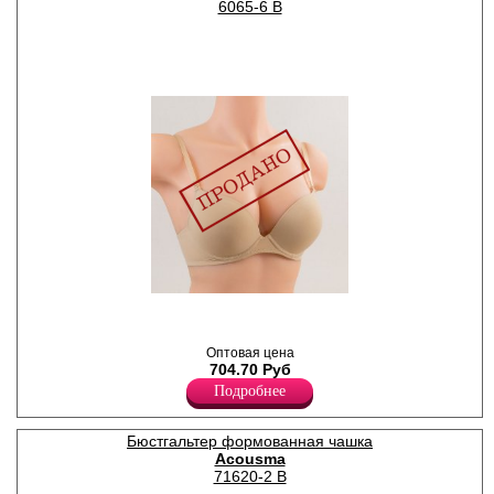
6065-6 B
Бюстгальтер женский с
формованными чашками,
эффектом Push-Up, гладкий,
Оптовая цена
однотонный. Бретели
704.70 Руб
регулируются по длине,
съемные.
Подробнее
Нейлон 78%
Спандекс 22%
Бюстгальтер формованная чашка
Acousma
71620-2 B