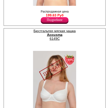
Бюстгальтер-бралетт с
Распродажная цена
мягкими чашками из
199.63 Руб
кружевного полотна, без
косточек. Бретели
Подробнее
регулируются по длине, НЕ
съемные.
Нейлон 82%
Бюстгальтер мягкая чашка
Спандекс 18%
Acousma
6149C
−20%