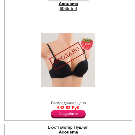
Acousma
Спандекс 12%
6065-5 B
−20%
Бюстгальтер женский с
формованными чашками,
эффектом Push-Up, гладкий,
Распродажная цена
однотонный. Бретели
642.82 Руб
регулируются по длине,
съемные.
Подробнее
Нейлон 78%
Спандекс 22%
Бюстгальтер Пуш-ап
Acousma