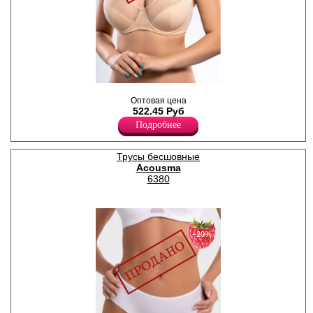
Бюстгальтер с формованной
Оптовая цена
чашкой на тонком поролоне,
522.45 Руб
на косточках, отделка
сеточкой. Бретели
Подробнее
регулируются по длине, НЕ
съемные.
Нейлон 88%
Трусы бесшовные
Спандекс 12%
Acousma
6380
−20%