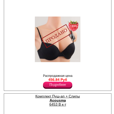
−20%
Бюстгальтер женский с
формованными чашками на
тонком поролоне, гладкий,
Распродажная цена
однотонный. Бретели
456.84 Руб
регулируются по длине,
съемные.
Подробнее
Нейлон 80%
Спандекс 20%
Комплект Пуш-ап + Слипы
Acousma
6453 B к-т