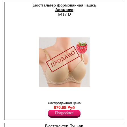
Нейлон 82%
Бюстгальтер формованная чашка
Спандекс 18%
Acousma
6417 D
−20%
Бюстгальтер женский с
формованными чашками,
тонкий поролон на
косточках, гладкий,
Распродажная цена
однотонный, с
670.68 Руб
декоративными бантиками,
Подробнее
сердечком. Бретели
регулируются по длине, не
съемные.
Бюстгальтер Пуш-ап
Нейлон 88%