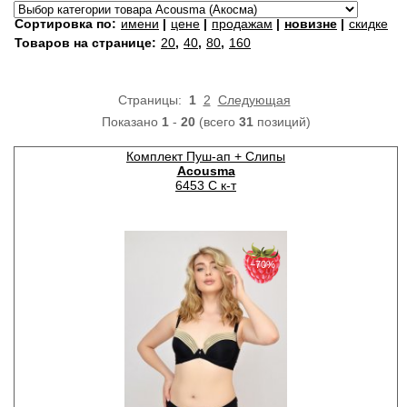
Сортировка по:
имени
|
цене
|
продажам
|
новизне
|
скидке
Товаров на странице:
20
,
40
,
80
,
160
Страницы:
1
2
Следующая
Показано
1
-
20
(всего
31
позиций)
Комплект Пуш-ап + Слипы
Acousma
6453 C к-т
−70%