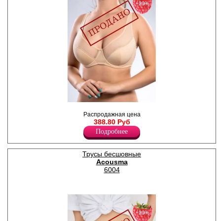
−20%
Бюстгальтер с формованной
Распродажная цена
чашкой на тонком поролоне,
388.80 Руб
на косточках, отделка
сеточкой. Бретели
Подробнее
регулируются по длине, НЕ
съемные.
Нейлон 88%
Трусы бесшовные
Спандекс 12%
Acousma
6004
−20%