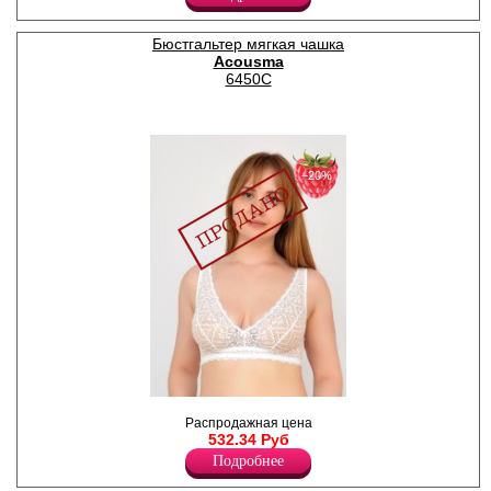
регулируются по длине,
съемные.
Нейлон 88%
Бюстгальтер мягкая чашка
Спандекс 12%
Acousma
6450C
−20%
Бюстгальтер-бралетт с
Распродажная цена
мягкими чашками из
532.34 Руб
кружевного полотна, без
косточек. Бретели
Подробнее
регулируются по длине, НЕ
съемные.