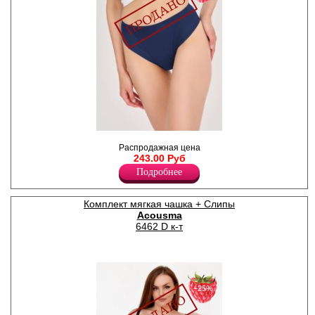
Трусы слипы средней
Распродажная цена
посадки из микрофибры, с
243.00 Руб
лазерной обработкой края,
х/б ластовица.
Подробнее
Нейлон 77%
Спандекс 23%
Комплект мягкая чашка + Слипы
Acousma
6462 D к-т
−25%