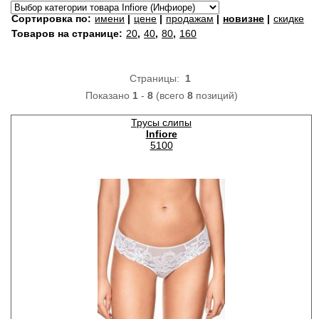
Сортировка по:
имени
|
цене
|
продажам
|
новизне
|
скидке
Товаров на странице:
20
,
40
,
80
,
160
Страницы:
1
Показано
1
-
8
(всего
8
позиций)
Трусы слипы
Infiore
5100