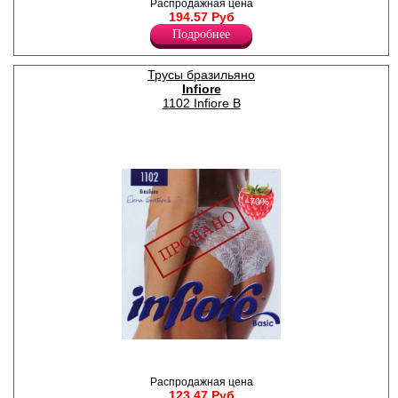
бюстгалтера указана в конце
Распродажная цена
артикула.
194.57 Руб
Полиэстер 100%
Подробнее
Трусы бразильяно
Infiore
1102 Infiore B
−70%
Трусы бразилиана, задняя
часть декорирована
кружевом.
Распродажная цена
Лайкра 12%
123.47 Руб