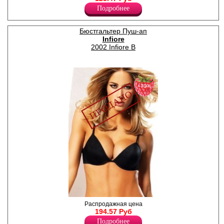
Полиамид 88%
Подробнее
Бюстгальтер Пуш-ап
Infiore
2002 Infiore B
−70%
Бюстгальтер с формованной
Распродажная цена
чашкой пуш-ап, с литыми
194.57 Руб
регулируемыми бретелями,
Подробнее