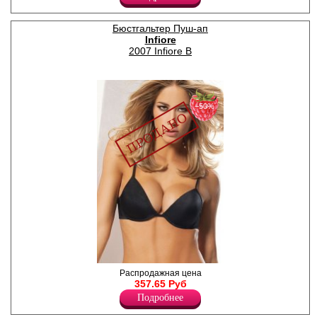
с гладкими чашками.Чашка
бюстгалтера указана в конце
артикула.
Бюстгальтер Пуш-ап
Лайкра 16%
Infiore
Полиэстер 84%
2007 Infiore B
−50%
Бюстгальтер с формованной
Распродажная цена
чашкой пуш-ап (гель), с
357.65 Руб
литыми регулируемыми
Подробнее
бретелями, с гладкими
чашками.Чашка бюстгалтера