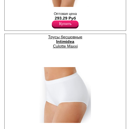
Трусики - слипы женские
Оптовая цена
бесшовные, из мягкой
293.29 Руб
микрофибры "в рубчик".
Лайкра 8%
Купить
Полиамид 92%
Трусы бесшовные
Intimidea
Culotte Maxxi
Трусики - куллоты женские