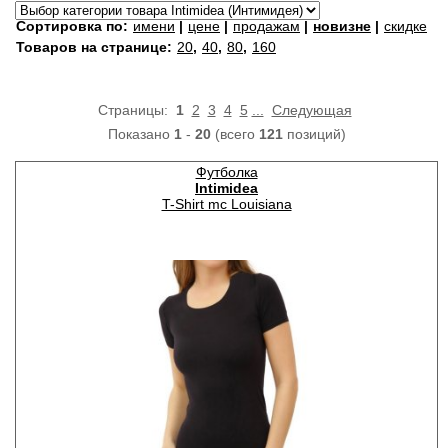
Сортировка по:
имени
|
цене
|
продажам
|
новизне
|
скидке
Товаров на странице:
20
,
40
,
80
,
160
Страницы:
1
2
3
4
5
...
Следующая
Показано
1
-
20
(всего
121
позиций)
Футболка
Intimidea
T-Shirt mc Louisiana