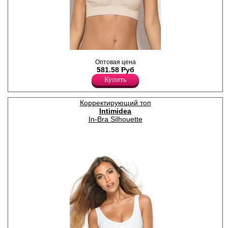
Моделирующий топ с
Оптовая цена
комфортными бретелями, с
581.58 Руб
поддержкой в области груди.
Полиамид 81%
Купить
Эластан 19%
Корректирующий топ
Intimidea
In-Bra Silhouette