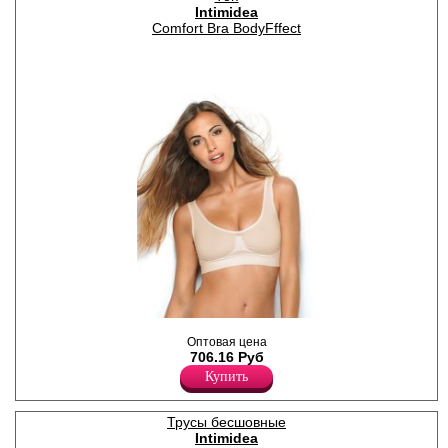
Intimidea
Comfort Bra BodyFffect
Топ-бра с комфортными
Оптовая цена
бретелями, с
706.16 Руб
моделирующим эффектом,
без косточек,
Купить
обеспечивающий
естественную поддержку и
форму
Трусы бесшовные
Полиамид 81%
Intimidea
Эластан 19%