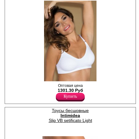
Топ-бра с чашкой пуш-ап без
Оптовая цена
косточек, на литых
1301.30 Руб
регулируемых бретелях,
Купить
однотонный.
Лайкра 3%
Полиамид 92%
Трусы бесшовные
Intimidea
Slip VB setificato Light