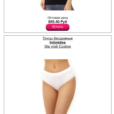
Футболка женская из
микрофибры с короткими
Оптовая цена
рукавами и круглым вырезом
855.40 Руб
горловины.
Купить
Полиамид 92%
Эластан 8%
Трусы бесшовные
Intimidea
Slip midi Costine