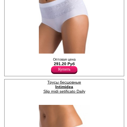
Трусики слипы бесшовные,
Оптовая цена
однотонные, с
291.20 Руб
антибактериальной
ластовицей, с широким
Купить
пояском и вставкой с
эффектом кружева.
Лайкра 8%
Трусы бесшовные
Полиамид 92%
Intimidea
Slip midi setificato Daily