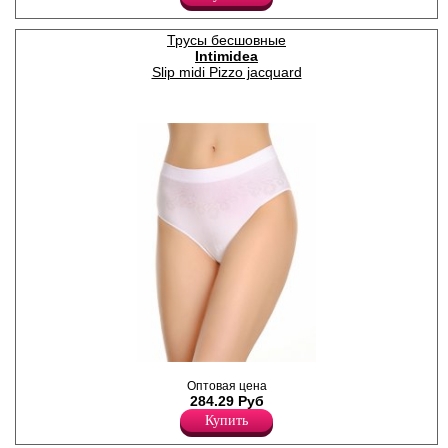
Полиамид 92%
Трусы бесшовные
Intimidea
Slip midi Pizzo jacquard
Трусики слипы из мягкой
Оптовая цена
микрофибры с жаккардовым
284.29 Руб
рисунком
Лайкра 8%
Купить
Полиамид 92%