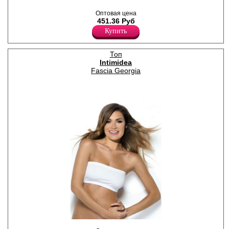
бесшовные с высокой
талией, из мягкой
Оптовая цена
микрофибры (большие
451.36 Руб
размеры).
Купить
Лайкра 8%
Полиамид 92%
Топ
Intimidea
Fascia Georgia
Топ женский без бретелей,