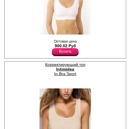
Моделирующий топ с
Оптовая цена
элегантным кружевом.
900.02 Руб
Лайкра 19%
Полиамид 81%
Купить
Корректирующий топ
Intimidea
In-Bra Sport