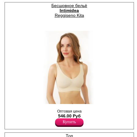
Бесшовное бельё
Intimidea
Reggiseno Kita
Топ на широких бретелях.
Оптовая цена
Полиамид 81%
546.00 Руб
Эластан 19%
Купить
Топ