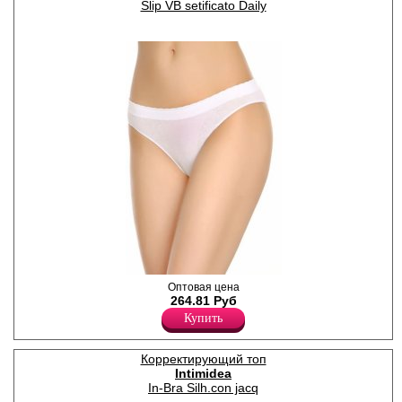
Slip VB setificato Daily
Трусики слипы с плоскими
Оптовая цена
швами и заниженной
264.81 Руб
талией, с имитацией
Купить
кружева на боковых частях и
антибактериальной
ластовицей.
Корректирующий топ
Лайкра 8%
Intimidea
Полиамид 92%
In-Bra Silh.con jacq