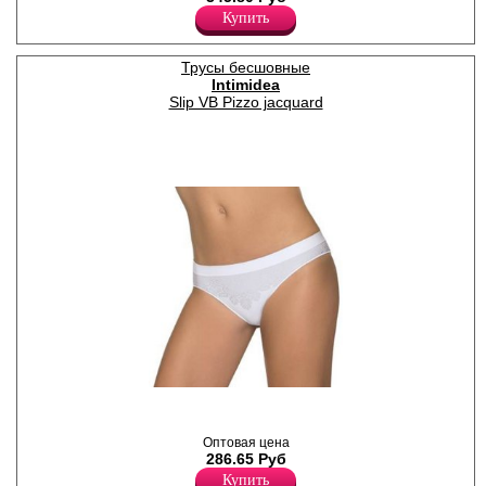
Хлопок 3%
Купить
Лайкра 8%
Трусы бесшовные
Intimidea
Slip VB Pizzo jacquard
Трусики слипы бесшовные с
заниженной талией и
жаккардовым рисунком на
Оптовая цена
передней части и задней
286.65 Руб
части изделия.
Лайкра 8%
Купить