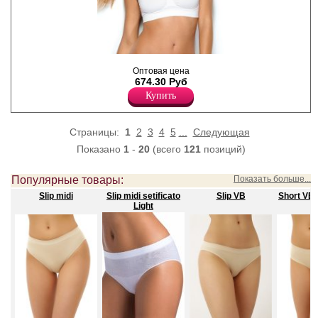
Моделирующий топ с
Оптовая цена
комфортными бретелями,
674.30 Руб
обеспечивающий
естественную поддержку.
Купить
Лайкра 19%
Полиамид 81%
Страницы:
1
2
3
4
5
...
Следующая
Показано
1
-
20
(всего
121
позиций)
Популярные товары:
Показать больше...
Slip midi
Slip midi setificato
Slip VB
Short VB
Light