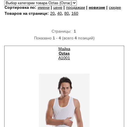
Сортировка по:
имени
|
цене
|
продажам
|
новизне
|
скидке
Товаров на странице:
20
,
40
,
80
,
160
Страницы:
1
Показано
1
-
4
(всего
4
позиций)
Майка
Oztas
A1001