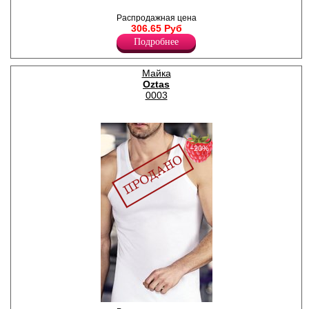
Мужская майка на бретелях
средней ширины,
Распродажная цена
однотонная.
306.65 Руб
Хлопок 100%
Подробнее
Майка
Oztas
0003
−20%