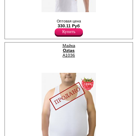
Мужская майка на широких
бретелях, однотонная.
Оптовая цена
Хлопок 100%
330.11 Руб
Купить
Майка
Oztas
A1036
−20%