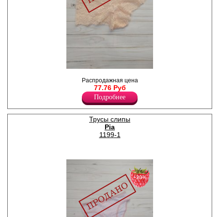
Трусы- шорты женские
Распродажная цена
полностью кружевные, х/б
77.76 Руб
ластовица.
Полиамид 80%
Подробнее
Эластан 20%
Трусы слипы
Pia
1199-1
−20%