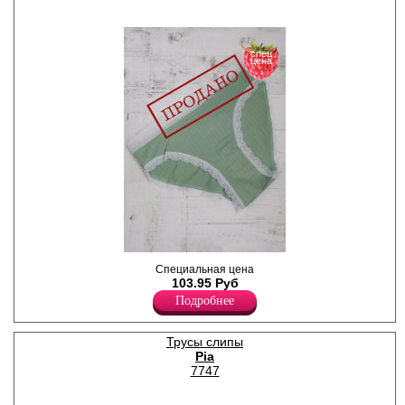
спец
цена
Трусы слипы женские из
Специальная цена
хлопка, со структурным
103.95 Руб
рисунком в "вертикальную
Подробнее
полоску", обработка
кружевной резинкой по
талии и ножке, х/б
ластовица.
Трусы слипы
Хлопок 95%
Pia
Эластан 5%
7747