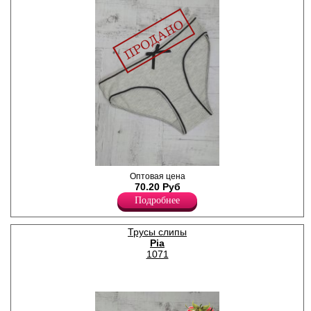
Трусы слипы женские из
Оптовая цена
хлопка, однотонные, с
70.20 Руб
декоративным бантиком, х/б
Подробнее
ластовица.
Хлопок 95%
Эластан 5%
Трусы слипы
Pia
1071