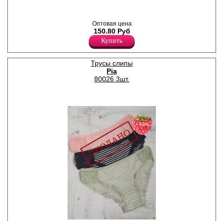
Трусики-слипы женские из
бамбукового полотна,
Оптовая цена
декорированы кружевом,
150.80 Руб
кружевная резинка, х/б
Купить
ластовица.
Бамбук 90%
Эластан 10%
Трусы слипы
Pia
80026 3шт.
−70%