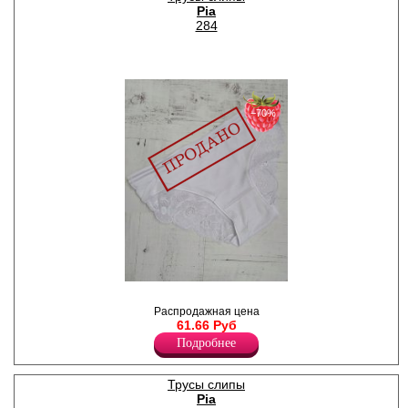
Pia
284
−70%
Трусы слипы женские со
средней линией талии из
Распродажная цена
хлопка, с кружевными
61.66 Руб
вставками на задней части
Подробнее
изделия, х/б ластовица.
Хлопок 95%
Эластан 5%
Трусы слипы
Pia