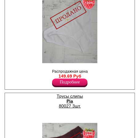
−20%
Трусы слипы женские
средней посадки, из хлопка,
Распродажная цена
с декоративными вставками
149.69 Руб
из кружева и декоративным
Подробнее
бантиком, х/б ластовица.
Хлопок 95%
Эластан 5%
Трусы слипы
Pia
80027 3шт.
спец
цена