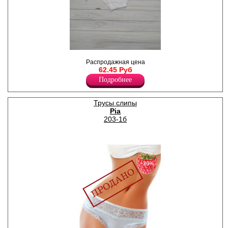
Трусы-шорты женские из
Распродажная цена
хлопка, с принтом "бабочка".
62.45 Руб
Удобная мягкая резинка, х/б
ластовица.
Подробнее
Хлопок 95%
Эластан 5%
Трусы слипы
Pia
203-1б
−20%