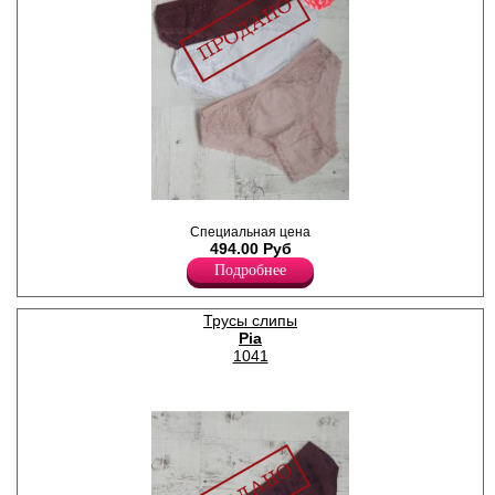
Трусы слипы женские из
хлопка, в крапинку, с
Специальная цена
кружевными вставками и
494.00 Руб
обрамлением, х/б ластовица.
Подробнее
В наборе 3 штуки разного
цвета.
Хлопок 95%
Трусы слипы
Спандекс 5%
Pia
1041