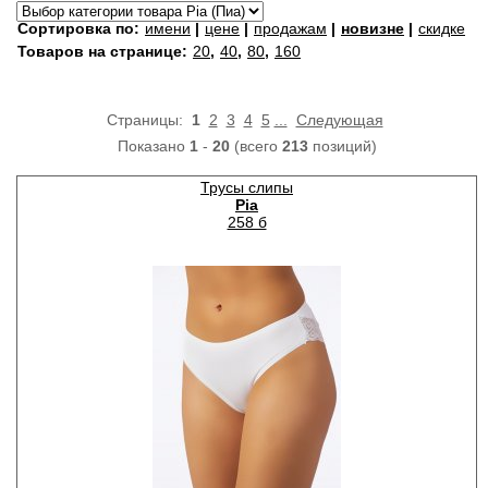
Сортировка по:
имени
|
цене
|
продажам
|
новизне
|
скидке
Товаров на странице:
20
,
40
,
80
,
160
Страницы:
1
2
3
4
5
...
Следующая
Показано
1
-
20
(всего
213
позиций)
Трусы слипы
Pia
258 б