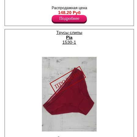
Трусы слипы женские из
хлопка, "в полоску", с
Распродажная цена
кружевными вставками и
148.20 Руб
обрамлением, х/б ластовица.
Подробнее
В наборе 3 штуки разного
цвета.
Хлопок 95%
Трусы слипы
Спандекс 5%
Pia
1530-1
Трусы слипы женские