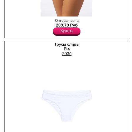
Трусики-слипы из
Оптовая цена
бамбукового полотна,
209.79 Руб
задняя часть декорирована
Купить
кружевом, х/б ластовица.
Бамбук 90%
Эластан 10%
Трусы слипы
Pia
203б