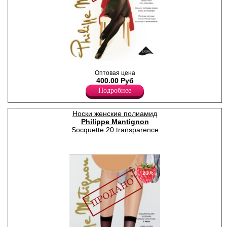
Колготки плотные матовые
Оптовая цена
из эластичной микрофибры,
400.00 Руб
без шортиков, плоские швы,
невидимый мысок, х/б
Подробнее
ластовица.
Плотность 50ден
Лайкра 7%
Носки женские полиамид
Полиамид 92%
Philippe Mantignon
Хлопок 1%
Socquette 20 transparence
−20%