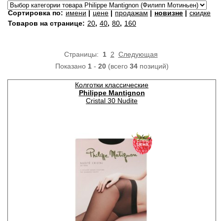
Сортировка по:
имени
|
цене
|
продажам
|
новизне
|
скидке
Товаров на странице:
20
,
40
,
80
,
160
Страницы:
1
2
Следующая
Показано
1
-
20
(всего
34
позиций)
Колготки классические
Philippe Mantignon
Cristal 30 Nudite
спец
цена