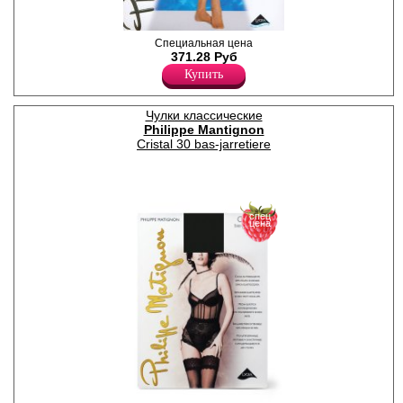
Колготки тонкие без
Специальная цена
шортиков, с эластичным
371.28 Руб
укреплением под поясом, с
Купить
плоским швом и невидимым
мыском.
Плотность 8ден
Чулки классические
Лайкра 18%
Philippe Mantignon
Полиамид 82%
Cristal 30 bas-jarretiere
спец
цена