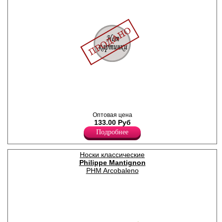
Мужские носки из
премиального
мерсеризованного хлопка,
классического кроя, с
Оптовая цена
удобной широкой резинкой,
133.00 Руб
кеттельными (плоскими)
швами.
Подробнее
Мерсеризованный хлопок
95%
Эластан 5%
Носки классические
Philippe Mantignon
PHM Arcobaleno